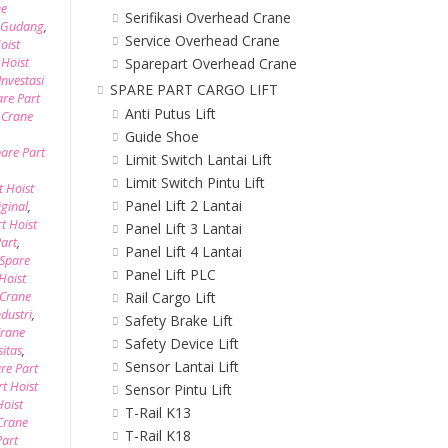
ne
Serifikasi Overhead Crane
e Gudang
,
Service Overhead Crane
oist
Sparepart Overhead Crane
 Hoist
Investasi
SPARE PART CARGO LIFT
are Part
Anti Putus Lift
 Crane
Guide Shoe
are Part
Limit Switch Lantai Lift
Limit Switch Pintu Lift
t Hoist
Panel Lift 2 Lantai
iginal
,
t Hoist
Panel Lift 3 Lantai
Part
,
Panel Lift 4 Lantai
Spare
Panel Lift PLC
Hoist
Rail Cargo Lift
 Crane
dustri
,
Safety Brake Lift
Crane
Safety Device Lift
itas
,
Sensor Lantai Lift
re Part
t Hoist
Sensor Pintu Lift
Hoist
T-Rail K13
 Crane
T-Rail K18
Part