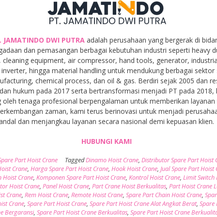
. JAMATINDO DWI PUTRA
adalah perusahaan yang bergerak di bida
gadaan dan pemasangan berbagai kebutuhan industri seperti heavy d
, cleaning equipment, air compressor, hand tools, generator, industria
inverter, hingga material handling untuk mendukung berbagai sektor 
facturing, chemical process, dan oil & gas. Berdiri sejak 2005 dan r
dan hukum pada 2017 serta bertransformasi menjadi PT pada 2018,
 oleh tenaga profesional berpengalaman untuk memberikan layanan t
 perkembangan zaman, kami terus berinovasi untuk menjadi perusaha
andal dan menjangkau layanan secara nasional demi kepuasan klien.
HUBUNGI KAMI
Spare Part Hoist Crane
Tagged
Dinamo Hoist Crane
,
Distributor Spare Part Hoist
oist Crane
,
Harga Spare Part Hoist Crane
,
Hook Hoist Crane
,
Jual Spare Part Hoist
 Hoist Crane
,
Komponen Spare Part Hoist Crane
,
Kontrol Hoist Crane
,
Limit Switch 
or Hoist Crane
,
Panel Hoist Crane
,
Part Crane Hoist Berkualitas
,
Part Hoist Crane 
ist Crane
,
Rem Hoist Crane
,
Remote Hoist Crane
,
Spare Part Chain Hoist Crane
,
Spar
oist Crane
,
Spare Part Hoist Crane
,
Spare Part Hoist Crane Alat Angkat Berat
,
Spare 
ne Bergaransi
,
Spare Part Hoist Crane Berkualitas
,
Spare Part Hoist Crane Berkualit