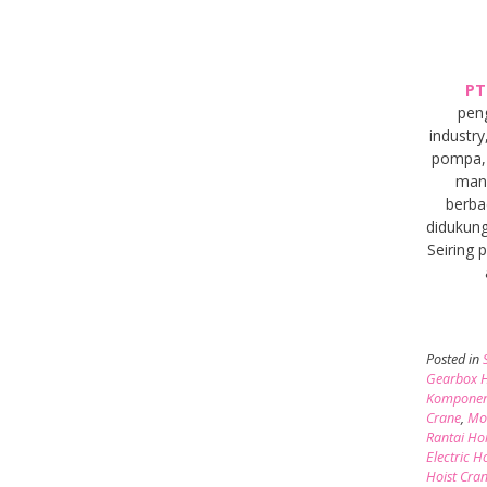
PT
pen
industry
pompa, 
manu
berba
didukung
Seiring
Posted in
Gearbox H
Komponen
Crane
,
Mot
Rantai Ho
Electric H
Hoist Cra