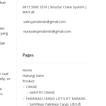
ikan
0813 5000 3576
( Structur Crane System )
WA/Call
salesjamatindo@gmail.com
dan
nurasiahjamatindo@gmail.com
 yang
idak
Pages
Home
n saat
Hubungi Kami
lip, ini
Product
CRANE
a
GANTRY CRANE
u.
FABRIKASI CARGO LIFT/LIFT BARANG
Sertifikasi Fabrikasi Cargo Lift/Lift