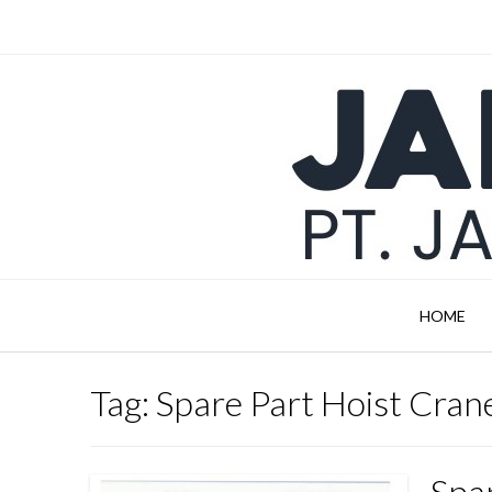
Skip
to
content
HOME
Tag:
Spare Part Hoist Cran
Spa