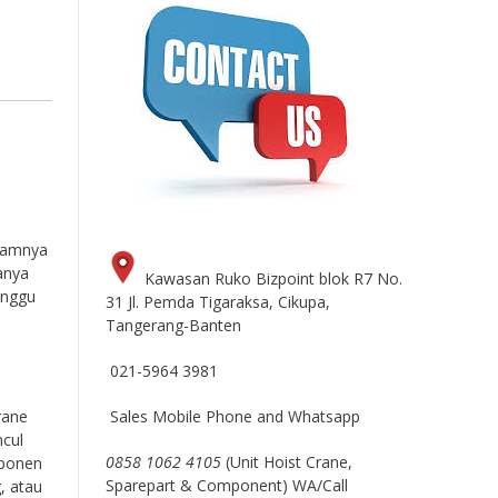
alamnya
anya
Kawasan Ruko Bizpoint blok R7 No.
anggu
31 Jl. Pemda Tigaraksa, Cikupa,
Tangerang-Banten
021-5964 3981
Sales Mobile Phone and Whatsapp
rane
ncul
0858 1062 4105
(Unit Hoist Crane,
mponen
Sparepart & Component) WA/Call
, atau