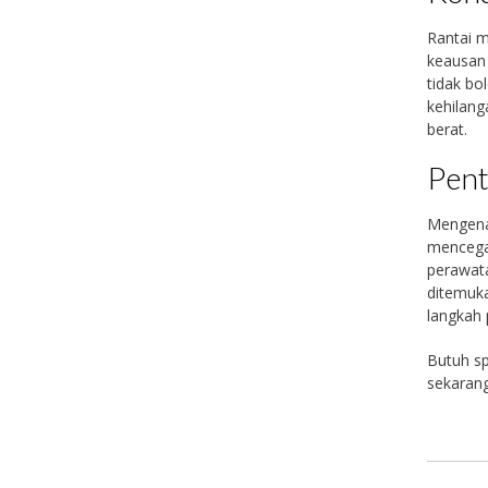
Rantai 
keausan 
tidak bo
kehilang
berat.
Pent
Mengenal
mencegah
perawata
ditemuka
langkah 
Butuh sp
sekarang