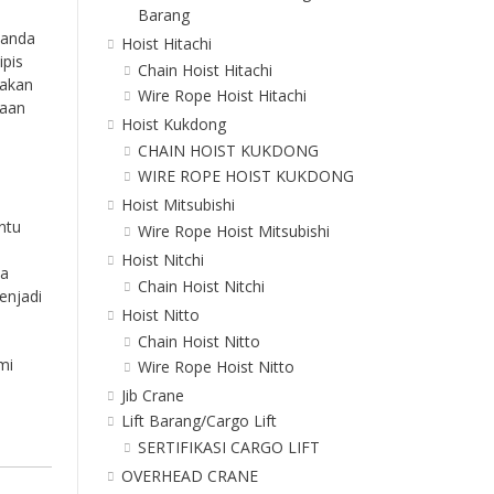
Barang
Tanda
Hoist Hitachi
ipis
Chain Hoist Hitachi
 akan
Wire Rope Hoist Hitachi
jaan
Hoist Kukdong
CHAIN HOIST KUKDONG
WIRE ROPE HOIST KUKDONG
Hoist Mitsubishi
ntu
Wire Rope Hoist Mitsubishi
Hoist Nitchi
ka
Chain Hoist Nitchi
enjadi
Hoist Nitto
Chain Hoist Nitto
mi
Wire Rope Hoist Nitto
Jib Crane
Lift Barang/Cargo Lift
SERTIFIKASI CARGO LIFT
OVERHEAD CRANE