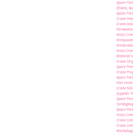
Spare Par
Efisien
,
Sp
Spare Par
Crane Hea
Crane Indu
Perawata
Hoist Cra
Komponen 
Konstruks
Hoist Cra
Material 
Crane Ori
Spare Par
Crane Pro
Spare Par
Part Hoist
Crane Sol
Supplier 
Spare Part
Terlengka
Spare Par
Hoist Cra
Crane Unt
Crane Unt
Workshop