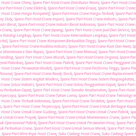
t Hoist Crane China
,
Spare Part Hoist Crane Distributor Resmi
,
Spare Part Hoist Cra
are Part Hoist Crane Elektrik
,
Spare Part Hoist Crane Eropa
,
Spare Part Hoist Cran
t Hoist Crane Harga Kompetitif
,
Spare Part Hoist Crane Harga Terbaik
,
Spare Part H
vy Duty
,
Spare Part Hoist Crane Import
,
Spare Part Hoist Crane Industri
,
Spare Part
stri Berat
,
Spare Part Hoist Crane Industri Berat Indonesia
,
Spare Part Hoist Crane 
n Crane
,
Spare Part Hoist Crane Jepang
,
Spare Part Hoist Crane Jual Dan Service
,
Sp
ne Katalog Lengkap
,
Spare Part Hoist Crane Ketersediaan Lengkap
,
Spare Part Hoist
Asli
,
Spare Part Hoist Crane Komponen Berkualitas Tinggi
,
Spare Part Hoist Crane
i
,
Spare Part Hoist Crane Kualitas Industri
,
Spare Part Hoist Crane Kuat Dan Awet
,
Sp
ne Maintenance Dan Repair
,
Spare Part Hoist Crane Manual
,
Spare Part Hoist Crane
Handling
,
Spare Part Hoist Crane Murah
,
Spare Part Hoist Crane Original
,
Spare Par
ginal Pabrikan
,
Spare Part Hoist Crane Pabrik
,
Spare Part Hoist Crane Pengganti Or
t Hoist Crane Perawatan Mudah
,
Spare Part Hoist Crane Performa Tinggi
,
Spare Par
fesional
,
Spare Part Hoist Crane Ready Stock
,
Spare Part Hoist Crane Replacement 
t Hoist Crane Sistem Angkat Modern
,
Spare Part Hoist Crane Sistem Pengangkatan
,
 Crane Solusi Industri
,
Spare Part Hoist Crane Solusi Penggantian Cepat
,
Spare Part 
usi Perbaikan Cepat
,
Spare Part Hoist Crane Standar Keselamatan
,
Spare Part Hoist
Terpercaya
,
Spare Part Hoist Crane Tahan Lama
,
Spare Part Hoist Crane Teknologi In
 Hoist Crane Terbaik Indonesia
,
Spare Part Hoist Crane Terdekat
,
Spare Part Hoist 
p
,
Spare Part Hoist Crane Terpercaya
,
Spare Part Hoist Crane Untuk Berbagai Kapas
t Hoist Crane Untuk Crane Gudang
,
Spare Part Hoist Crane Untuk Crane Pabrik
,
Spa
ne Untuk Crane Proyek
,
Spare Part Hoist Crane Untuk Maintenance Crane
,
Spare Par
uk Operasional Pabrik
,
Spare Part Hoist Crane Untuk Perawatan Hoist
,
Spare Part 
uk Perbaikan Crane
,
Spare Part Hoist Crane Untuk Semua Merek
,
Spare Part Hoist
,
Spare Part Wire Rope Hoist Crane
,
Suku Cadang Hoist Crane
,
Suku Cadang Spare 