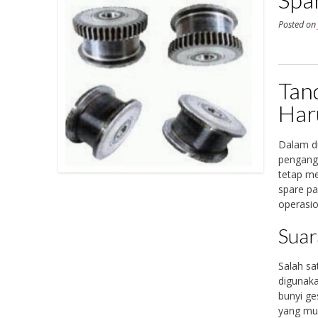
Posted o
Tan
Har
Dalam du
pengang
tetap me
spare pa
operasio
Suar
Salah sa
digunaka
bunyi ge
yang mul