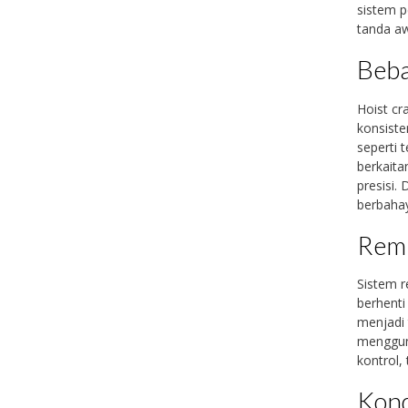
sistem p
tanda aw
Beba
Hoist c
konsiste
seperti 
berkaita
presisi.
berbahay
Rem 
Sistem r
berhenti 
menjadi 
menggun
kontrol,
Kond