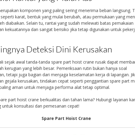
merupakan komponen yang paling sering menerima beban langsung. 
seperti karat, bentuk yang mulai berubah, atau permukaan yang men
leh diabaikan. Selain tu, rantai yang sudah melewati batas pemakaian
an kekuatannya dan sangat berisiko jika tetap digunakan untuk peker
ingnya Deteksi Dini Kerusakan
i sejak awal tanda-tanda spare part hoist crane rusak dapat memba
 kerugian yang lebih besar. Pemeriksaan rutin bukan hanya soal
n, tetapi juga bagian dari menjaga keselamatan kerja di lapangan. Ji
n gejala kerusakan, tindakan cepat seperti penggantian spare part m
paling aman untuk menjaga performa alat tetap optimal.
are part hoist crane berkualitas dan tahan lama? Hubungi layanan ka
 untuk konsultasi dan pemesanan cepat!
Spare Part Hoist Crane