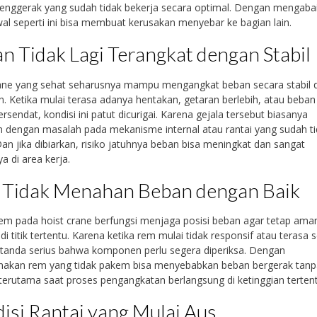
enggerak yang sudah tidak bekerja secara optimal. Dengan mengaba
al seperti ini bisa membuat kerusakan menyebar ke bagian lain.
n Tidak Lagi Terangkat dengan Stabil
rane yang sehat seharusnya mampu mengangkat beban secara stabil 
n. Ketika mulai terasa adanya hentakan, getaran berlebih, atau beban
tersendat, kondisi ini patut dicurigai. Karena gejala tersebut biasanya
n dengan masalah pada mekanisme internal atau rantai yang sudah t
 Dan jika dibiarkan, risiko jatuhnya beban bisa meningkat dan sangat
a di area kerja.
Tidak Menahan Beban dengan Baik
em pada hoist crane berfungsi menjaga posisi beban agar tetap ama
di titik tertentu. Karena ketika rem mulai tidak responsif atau terasa se
tanda serius bahwa komponen perlu segera diperiksa. Dengan
akan rem yang tidak pakem bisa menyebabkan beban bergerak tanp
 terutama saat proses pengangkatan berlangsung di ketinggian tertent
isi Rantai yang Mulai Aus