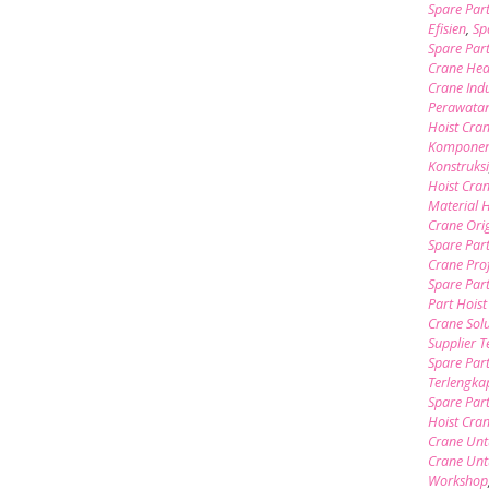
Spare Par
Efisien
,
Sp
Spare Par
Crane Hea
Crane Indu
Perawata
Hoist Cra
Komponen 
Konstruks
Hoist Cra
Material 
Crane Ori
Spare Par
Crane Pro
Spare Par
Part Hoist
Crane Sol
Supplier 
Spare Part
Terlengka
Spare Par
Hoist Cra
Crane Unt
Crane Unt
Workshop