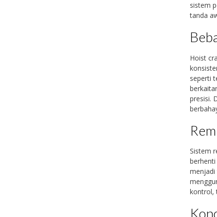
sistem p
tanda aw
Beba
Hoist c
konsiste
seperti 
berkaita
presisi.
berbahay
Rem 
Sistem r
berhenti 
menjadi 
menggun
kontrol,
Kond