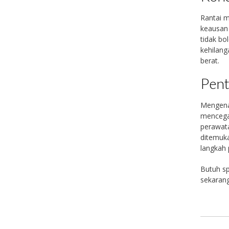
Rantai 
keausan 
tidak bo
kehilang
berat.
Pent
Mengenal
mencegah
perawata
ditemuka
langkah 
Butuh sp
sekarang