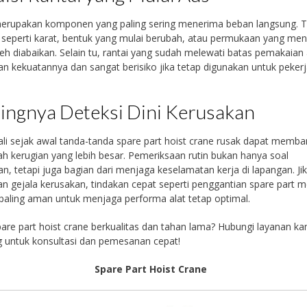
merupakan komponen yang paling sering menerima beban langsung. 
seperti karat, bentuk yang mulai berubah, atau permukaan yang men
leh diabaikan. Selain tu, rantai yang sudah melewati batas pemakaian
an kekuatannya dan sangat berisiko jika tetap digunakan untuk peker
ingnya Deteksi Dini Kerusakan
i sejak awal tanda-tanda spare part hoist crane rusak dapat memba
 kerugian yang lebih besar. Pemeriksaan rutin bukan hanya soal
n, tetapi juga bagian dari menjaga keselamatan kerja di lapangan. Ji
n gejala kerusakan, tindakan cepat seperti penggantian spare part m
paling aman untuk menjaga performa alat tetap optimal.
are part hoist crane berkualitas dan tahan lama? Hubungi layanan ka
 untuk konsultasi dan pemesanan cepat!
Spare Part Hoist Crane