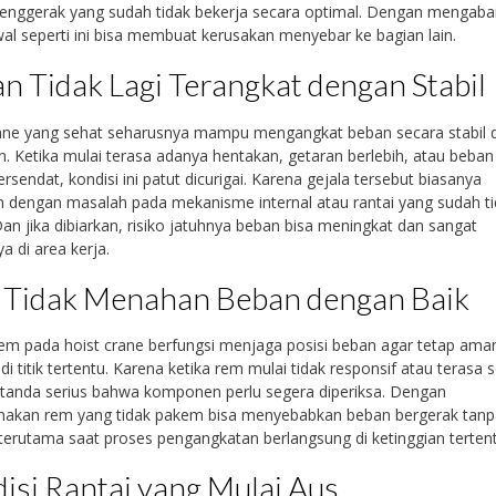
enggerak yang sudah tidak bekerja secara optimal. Dengan mengaba
al seperti ini bisa membuat kerusakan menyebar ke bagian lain.
n Tidak Lagi Terangkat dengan Stabil
rane yang sehat seharusnya mampu mengangkat beban secara stabil 
n. Ketika mulai terasa adanya hentakan, getaran berlebih, atau beban
tersendat, kondisi ini patut dicurigai. Karena gejala tersebut biasanya
n dengan masalah pada mekanisme internal atau rantai yang sudah t
 Dan jika dibiarkan, risiko jatuhnya beban bisa meningkat dan sangat
a di area kerja.
Tidak Menahan Beban dengan Baik
em pada hoist crane berfungsi menjaga posisi beban agar tetap ama
di titik tertentu. Karena ketika rem mulai tidak responsif atau terasa se
tanda serius bahwa komponen perlu segera diperiksa. Dengan
akan rem yang tidak pakem bisa menyebabkan beban bergerak tanp
 terutama saat proses pengangkatan berlangsung di ketinggian tertent
isi Rantai yang Mulai Aus