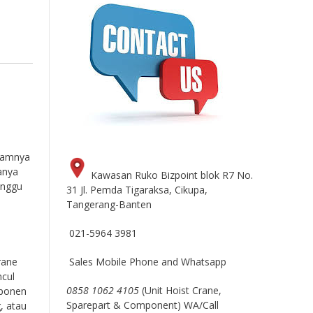
alamnya
anya
Kawasan Ruko Bizpoint blok R7 No.
anggu
31 Jl. Pemda Tigaraksa, Cikupa,
Tangerang-Banten
021-5964 3981
Sales Mobile Phone and Whatsapp
rane
ncul
0858 1062 4105
(Unit Hoist Crane,
mponen
Sparepart & Component) WA/Call
, atau