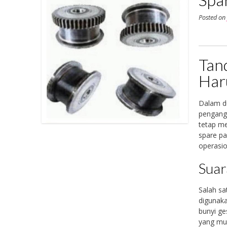
Posted o
Tan
Har
Dalam du
pengang
tetap me
spare pa
operasio
Suar
Salah sa
digunaka
bunyi ge
yang mul