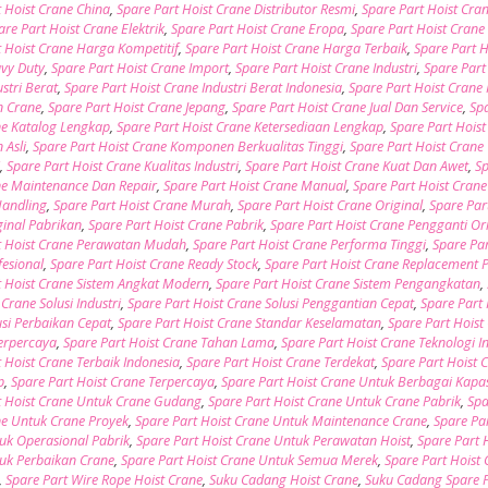
t Hoist Crane China
,
Spare Part Hoist Crane Distributor Resmi
,
Spare Part Hoist Cra
are Part Hoist Crane Elektrik
,
Spare Part Hoist Crane Eropa
,
Spare Part Hoist Cran
t Hoist Crane Harga Kompetitif
,
Spare Part Hoist Crane Harga Terbaik
,
Spare Part H
vy Duty
,
Spare Part Hoist Crane Import
,
Spare Part Hoist Crane Industri
,
Spare Part
stri Berat
,
Spare Part Hoist Crane Industri Berat Indonesia
,
Spare Part Hoist Crane 
n Crane
,
Spare Part Hoist Crane Jepang
,
Spare Part Hoist Crane Jual Dan Service
,
Sp
ne Katalog Lengkap
,
Spare Part Hoist Crane Ketersediaan Lengkap
,
Spare Part Hoist
Asli
,
Spare Part Hoist Crane Komponen Berkualitas Tinggi
,
Spare Part Hoist Crane
i
,
Spare Part Hoist Crane Kualitas Industri
,
Spare Part Hoist Crane Kuat Dan Awet
,
Sp
ne Maintenance Dan Repair
,
Spare Part Hoist Crane Manual
,
Spare Part Hoist Crane
Handling
,
Spare Part Hoist Crane Murah
,
Spare Part Hoist Crane Original
,
Spare Par
ginal Pabrikan
,
Spare Part Hoist Crane Pabrik
,
Spare Part Hoist Crane Pengganti Or
t Hoist Crane Perawatan Mudah
,
Spare Part Hoist Crane Performa Tinggi
,
Spare Par
fesional
,
Spare Part Hoist Crane Ready Stock
,
Spare Part Hoist Crane Replacement 
t Hoist Crane Sistem Angkat Modern
,
Spare Part Hoist Crane Sistem Pengangkatan
,
 Crane Solusi Industri
,
Spare Part Hoist Crane Solusi Penggantian Cepat
,
Spare Part 
usi Perbaikan Cepat
,
Spare Part Hoist Crane Standar Keselamatan
,
Spare Part Hoist
Terpercaya
,
Spare Part Hoist Crane Tahan Lama
,
Spare Part Hoist Crane Teknologi In
 Hoist Crane Terbaik Indonesia
,
Spare Part Hoist Crane Terdekat
,
Spare Part Hoist 
p
,
Spare Part Hoist Crane Terpercaya
,
Spare Part Hoist Crane Untuk Berbagai Kapas
t Hoist Crane Untuk Crane Gudang
,
Spare Part Hoist Crane Untuk Crane Pabrik
,
Spa
ne Untuk Crane Proyek
,
Spare Part Hoist Crane Untuk Maintenance Crane
,
Spare Par
uk Operasional Pabrik
,
Spare Part Hoist Crane Untuk Perawatan Hoist
,
Spare Part 
uk Perbaikan Crane
,
Spare Part Hoist Crane Untuk Semua Merek
,
Spare Part Hoist
,
Spare Part Wire Rope Hoist Crane
,
Suku Cadang Hoist Crane
,
Suku Cadang Spare 