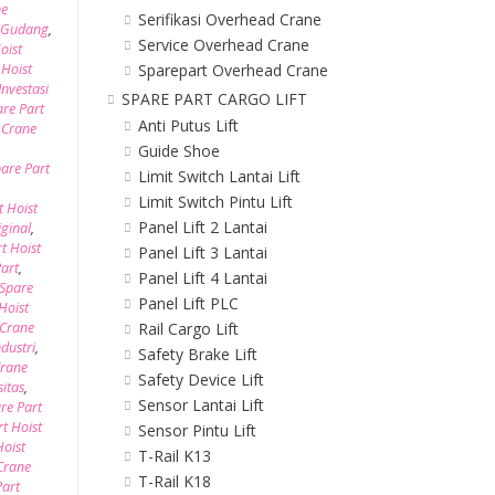
ne
Serifikasi Overhead Crane
e Gudang
,
Service Overhead Crane
oist
Sparepart Overhead Crane
 Hoist
Investasi
SPARE PART CARGO LIFT
are Part
Anti Putus Lift
 Crane
Guide Shoe
are Part
Limit Switch Lantai Lift
Limit Switch Pintu Lift
t Hoist
Panel Lift 2 Lantai
iginal
,
t Hoist
Panel Lift 3 Lantai
Part
,
Panel Lift 4 Lantai
Spare
Panel Lift PLC
Hoist
Rail Cargo Lift
 Crane
dustri
,
Safety Brake Lift
Crane
Safety Device Lift
itas
,
Sensor Lantai Lift
re Part
t Hoist
Sensor Pintu Lift
Hoist
T-Rail K13
 Crane
T-Rail K18
Part