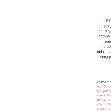
PT
pen
industry
pompa, 
manu
berba
didukung
Seiring
Posted in
Gearbox H
Komponen
Crane
,
Mot
Rantai Ho
Electric H
Hoist Cra