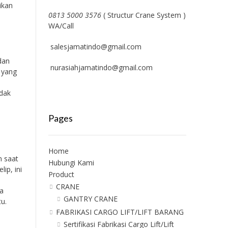
ikan
0813 5000 3576
( Structur Crane System )
WA/Call
salesjamatindo@gmail.com
dan
nurasiahjamatindo@gmail.com
 yang
idak
Pages
Home
n saat
Hubungi Kami
lip, ini
Product
CRANE
a
GANTRY CRANE
u.
FABRIKASI CARGO LIFT/LIFT BARANG
Sertifikasi Fabrikasi Cargo Lift/Lift