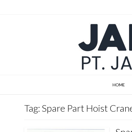
Skip
to
content
HOME
Tag:
Spare Part Hoist Cran
Spa