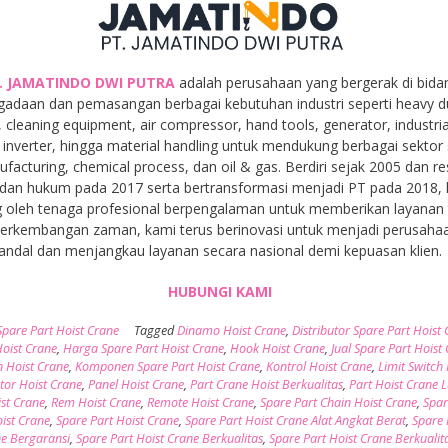
. JAMATINDO DWI PUTRA
adalah perusahaan yang bergerak di bida
gadaan dan pemasangan berbagai kebutuhan industri seperti heavy d
, cleaning equipment, air compressor, hand tools, generator, industria
inverter, hingga material handling untuk mendukung berbagai sektor 
facturing, chemical process, dan oil & gas. Berdiri sejak 2005 dan r
dan hukum pada 2017 serta bertransformasi menjadi PT pada 2018,
 oleh tenaga profesional berpengalaman untuk memberikan layanan t
 perkembangan zaman, kami terus berinovasi untuk menjadi perusaha
andal dan menjangkau layanan secara nasional demi kepuasan klien.
HUBUNGI KAMI
Spare Part Hoist Crane
Tagged
Dinamo Hoist Crane
,
Distributor Spare Part Hoist
oist Crane
,
Harga Spare Part Hoist Crane
,
Hook Hoist Crane
,
Jual Spare Part Hoist
 Hoist Crane
,
Komponen Spare Part Hoist Crane
,
Kontrol Hoist Crane
,
Limit Switch 
or Hoist Crane
,
Panel Hoist Crane
,
Part Crane Hoist Berkualitas
,
Part Hoist Crane 
ist Crane
,
Rem Hoist Crane
,
Remote Hoist Crane
,
Spare Part Chain Hoist Crane
,
Spar
oist Crane
,
Spare Part Hoist Crane
,
Spare Part Hoist Crane Alat Angkat Berat
,
Spare 
ne Bergaransi
,
Spare Part Hoist Crane Berkualitas
,
Spare Part Hoist Crane Berkualit