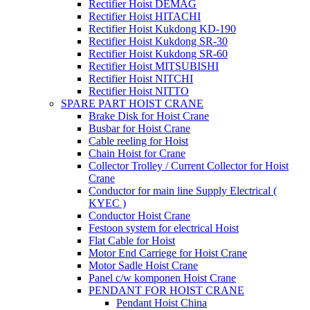
Rectifier Hoist DEMAG
Rectifier Hoist HITACHI
Rectifier Hoist Kukdong KD-190
Rectifier Hoist Kukdong SR-30
Rectifier Hoist Kukdong SR-60
Rectifier Hoist MITSUBISHI
Rectifier Hoist NITCHI
Rectifier Hoist NITTO
SPARE PART HOIST CRANE
Brake Disk for Hoist Crane
Busbar for Hoist Crane
Cable reeling for Hoist
Chain Hoist for Crane
Collector Trolley / Current Collector for Hoist
Crane
Conductor for main line Supply Electrical (
KYEC )
Conductor Hoist Crane
Festoon system for electrical Hoist
Flat Cable for Hoist
Motor End Carriege for Hoist Crane
Motor Sadle Hoist Crane
Panel c/w komponen Hoist Crane
PENDANT FOR HOIST CRANE
Pendant Hoist China