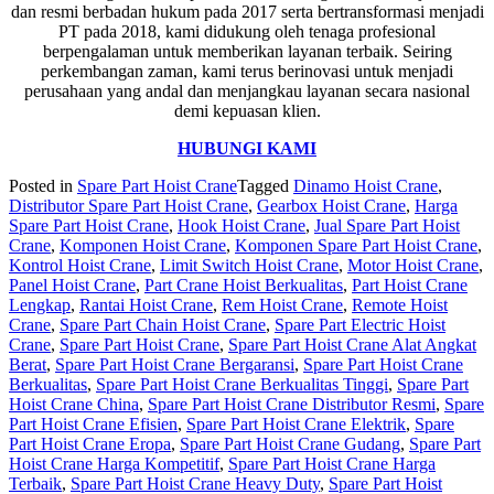
dan resmi berbadan hukum pada 2017 serta bertransformasi menjadi
PT pada 2018, kami didukung oleh tenaga profesional
berpengalaman untuk memberikan layanan terbaik. Seiring
perkembangan zaman, kami terus berinovasi untuk menjadi
perusahaan yang andal dan menjangkau layanan secara nasional
demi kepuasan klien.
HUBUNGI KAMI
Posted in
Spare Part Hoist Crane
Tagged
Dinamo Hoist Crane
,
Distributor Spare Part Hoist Crane
,
Gearbox Hoist Crane
,
Harga
Spare Part Hoist Crane
,
Hook Hoist Crane
,
Jual Spare Part Hoist
Crane
,
Komponen Hoist Crane
,
Komponen Spare Part Hoist Crane
,
Kontrol Hoist Crane
,
Limit Switch Hoist Crane
,
Motor Hoist Crane
,
Panel Hoist Crane
,
Part Crane Hoist Berkualitas
,
Part Hoist Crane
Lengkap
,
Rantai Hoist Crane
,
Rem Hoist Crane
,
Remote Hoist
Crane
,
Spare Part Chain Hoist Crane
,
Spare Part Electric Hoist
Crane
,
Spare Part Hoist Crane
,
Spare Part Hoist Crane Alat Angkat
Berat
,
Spare Part Hoist Crane Bergaransi
,
Spare Part Hoist Crane
Berkualitas
,
Spare Part Hoist Crane Berkualitas Tinggi
,
Spare Part
Hoist Crane China
,
Spare Part Hoist Crane Distributor Resmi
,
Spare
Part Hoist Crane Efisien
,
Spare Part Hoist Crane Elektrik
,
Spare
Part Hoist Crane Eropa
,
Spare Part Hoist Crane Gudang
,
Spare Part
Hoist Crane Harga Kompetitif
,
Spare Part Hoist Crane Harga
Terbaik
,
Spare Part Hoist Crane Heavy Duty
,
Spare Part Hoist