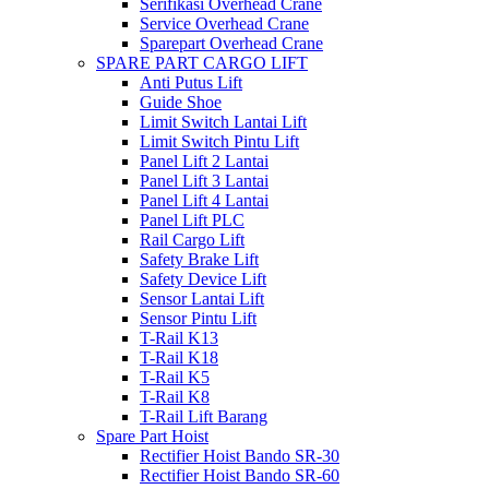
Serifikasi Overhead Crane
Service Overhead Crane
Sparepart Overhead Crane
SPARE PART CARGO LIFT
Anti Putus Lift
Guide Shoe
Limit Switch Lantai Lift
Limit Switch Pintu Lift
Panel Lift 2 Lantai
Panel Lift 3 Lantai
Panel Lift 4 Lantai
Panel Lift PLC
Rail Cargo Lift
Safety Brake Lift
Safety Device Lift
Sensor Lantai Lift
Sensor Pintu Lift
T-Rail K13
T-Rail K18
T-Rail K5
T-Rail K8
T-Rail Lift Barang
Spare Part Hoist
Rectifier Hoist Bando SR-30
Rectifier Hoist Bando SR-60