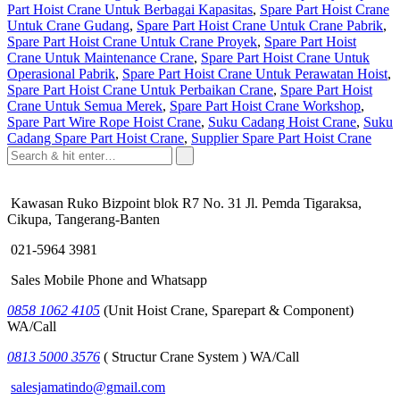
Part Hoist Crane Untuk Berbagai Kapasitas
,
Spare Part Hoist Crane
Untuk Crane Gudang
,
Spare Part Hoist Crane Untuk Crane Pabrik
,
Spare Part Hoist Crane Untuk Crane Proyek
,
Spare Part Hoist
Crane Untuk Maintenance Crane
,
Spare Part Hoist Crane Untuk
Operasional Pabrik
,
Spare Part Hoist Crane Untuk Perawatan Hoist
,
Spare Part Hoist Crane Untuk Perbaikan Crane
,
Spare Part Hoist
Crane Untuk Semua Merek
,
Spare Part Hoist Crane Workshop
,
Spare Part Wire Rope Hoist Crane
,
Suku Cadang Hoist Crane
,
Suku
Cadang Spare Part Hoist Crane
,
Supplier Spare Part Hoist Crane
Kawasan Ruko Bizpoint blok R7 No. 31 Jl. Pemda Tigaraksa,
Cikupa, Tangerang-Banten
021-5964 3981
Sales Mobile Phone and Whatsapp
0858 1062 4105
(Unit Hoist Crane, Sparepart & Component)
WA/Call
0813 5000 3576
( Structur Crane System ) WA/Call
salesjamatindo@gmail.com