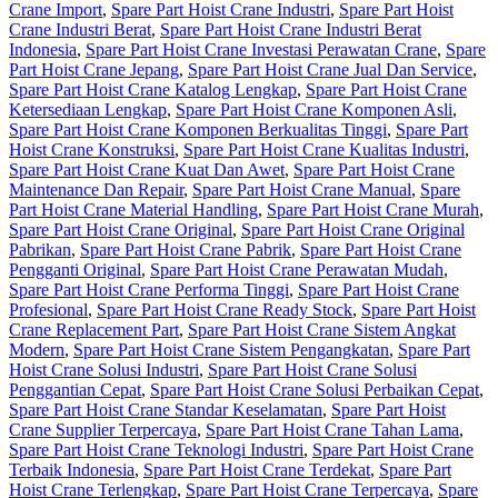
Crane Import
,
Spare Part Hoist Crane Industri
,
Spare Part Hoist
Crane Industri Berat
,
Spare Part Hoist Crane Industri Berat
Indonesia
,
Spare Part Hoist Crane Investasi Perawatan Crane
,
Spare
Part Hoist Crane Jepang
,
Spare Part Hoist Crane Jual Dan Service
,
Spare Part Hoist Crane Katalog Lengkap
,
Spare Part Hoist Crane
Ketersediaan Lengkap
,
Spare Part Hoist Crane Komponen Asli
,
Spare Part Hoist Crane Komponen Berkualitas Tinggi
,
Spare Part
Hoist Crane Konstruksi
,
Spare Part Hoist Crane Kualitas Industri
,
Spare Part Hoist Crane Kuat Dan Awet
,
Spare Part Hoist Crane
Maintenance Dan Repair
,
Spare Part Hoist Crane Manual
,
Spare
Part Hoist Crane Material Handling
,
Spare Part Hoist Crane Murah
,
Spare Part Hoist Crane Original
,
Spare Part Hoist Crane Original
Pabrikan
,
Spare Part Hoist Crane Pabrik
,
Spare Part Hoist Crane
Pengganti Original
,
Spare Part Hoist Crane Perawatan Mudah
,
Spare Part Hoist Crane Performa Tinggi
,
Spare Part Hoist Crane
Profesional
,
Spare Part Hoist Crane Ready Stock
,
Spare Part Hoist
Crane Replacement Part
,
Spare Part Hoist Crane Sistem Angkat
Modern
,
Spare Part Hoist Crane Sistem Pengangkatan
,
Spare Part
Hoist Crane Solusi Industri
,
Spare Part Hoist Crane Solusi
Penggantian Cepat
,
Spare Part Hoist Crane Solusi Perbaikan Cepat
,
Spare Part Hoist Crane Standar Keselamatan
,
Spare Part Hoist
Crane Supplier Terpercaya
,
Spare Part Hoist Crane Tahan Lama
,
Spare Part Hoist Crane Teknologi Industri
,
Spare Part Hoist Crane
Terbaik Indonesia
,
Spare Part Hoist Crane Terdekat
,
Spare Part
Hoist Crane Terlengkap
,
Spare Part Hoist Crane Terpercaya
,
Spare