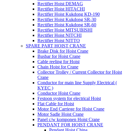
Rectifier Hoist DEMAG
Rectifier Hoist HITACHI
Rectifier Hoist Kukdong KD-190
Rectifier Hoist Kukdong SR-30
Rectifier Hoist Kukdong SR-60
Rectifier Hoist MITSUBISHI
Rectifier Hoist NITCHI
Rectifier Hoist NITTO
SPARE PART HOIST CRANE
Brake Disk for Hoist Crane
Busbar for Hoist Crane
Cable reeling for Hoist
Chain Hoist for Crane
Collector Trolley / Current Collector for Hoist
Crane
Conductor for main line Supply Electrical (
KYEC )
Conductor Hoist Crane
Festoon system for electrical Hoist
Flat Cable for Hoist
Motor End Carriege for Hoist Crane
Motor Sadle Hoist Crane
Panel c/w komponen Hoist Crane
PENDANT FOR HOIST CRANE
Pendant Hoist China