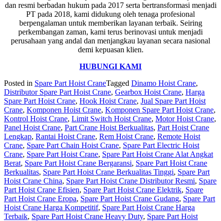
dan resmi berbadan hukum pada 2017 serta bertransformasi menjadi
PT pada 2018, kami didukung oleh tenaga profesional
berpengalaman untuk memberikan layanan terbaik. Seiring
perkembangan zaman, kami terus berinovasi untuk menjadi
perusahaan yang andal dan menjangkau layanan secara nasional
demi kepuasan klien.
HUBUNGI KAMI
Posted in
Spare Part Hoist Crane
Tagged
Dinamo Hoist Crane
,
Distributor Spare Part Hoist Crane
,
Gearbox Hoist Crane
,
Harga
Spare Part Hoist Crane
,
Hook Hoist Crane
,
Jual Spare Part Hoist
Crane
,
Komponen Hoist Crane
,
Komponen Spare Part Hoist Crane
,
Kontrol Hoist Crane
,
Limit Switch Hoist Crane
,
Motor Hoist Crane
,
Panel Hoist Crane
,
Part Crane Hoist Berkualitas
,
Part Hoist Crane
Lengkap
,
Rantai Hoist Crane
,
Rem Hoist Crane
,
Remote Hoist
Crane
,
Spare Part Chain Hoist Crane
,
Spare Part Electric Hoist
Crane
,
Spare Part Hoist Crane
,
Spare Part Hoist Crane Alat Angkat
Berat
,
Spare Part Hoist Crane Bergaransi
,
Spare Part Hoist Crane
Berkualitas
,
Spare Part Hoist Crane Berkualitas Tinggi
,
Spare Part
Hoist Crane China
,
Spare Part Hoist Crane Distributor Resmi
,
Spare
Part Hoist Crane Efisien
,
Spare Part Hoist Crane Elektrik
,
Spare
Part Hoist Crane Eropa
,
Spare Part Hoist Crane Gudang
,
Spare Part
Hoist Crane Harga Kompetitif
,
Spare Part Hoist Crane Harga
Terbaik
,
Spare Part Hoist Crane Heavy Duty
,
Spare Part Hoist