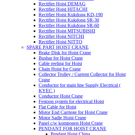
Rectifier Hoist DEMAG
Rectifier Hoist HITACHI
Rectifier Hoist Kukdong KD-190
Rectifier Hoist Kukdong SR-30
Rectifier Hoist Kukdong SR-60
Rectifier Hoist MITSUBISHI
Rectifier Hoist NITCHI
Rectifier Hoist NITTO
SPARE PART HOIST CRANE
Brake Disk for Hoist Crane
Busbar for Hoist Crane
Cable reeling for Hoist
Chain Hoist for Crane
Collector Trolley / Current Collector for Hoist
Crane
Conductor for main line Supply Electrical (
KYEC )
Conductor Hoist Crane
Festoon system for electrical Hoist
Flat Cable for Hoist
Motor End Carriege for Hoist Crane
Motor Sadle Hoist Crane
Panel c/w komponen Hoist Crane
PENDANT FOR HOIST CRANE
Pendant Hoist China