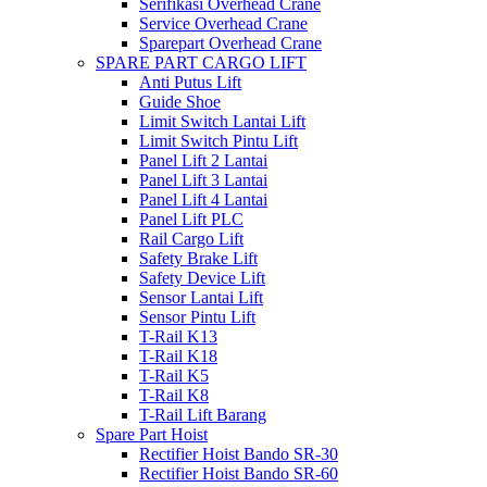
Serifikasi Overhead Crane
Service Overhead Crane
Sparepart Overhead Crane
SPARE PART CARGO LIFT
Anti Putus Lift
Guide Shoe
Limit Switch Lantai Lift
Limit Switch Pintu Lift
Panel Lift 2 Lantai
Panel Lift 3 Lantai
Panel Lift 4 Lantai
Panel Lift PLC
Rail Cargo Lift
Safety Brake Lift
Safety Device Lift
Sensor Lantai Lift
Sensor Pintu Lift
T-Rail K13
T-Rail K18
T-Rail K5
T-Rail K8
T-Rail Lift Barang
Spare Part Hoist
Rectifier Hoist Bando SR-30
Rectifier Hoist Bando SR-60