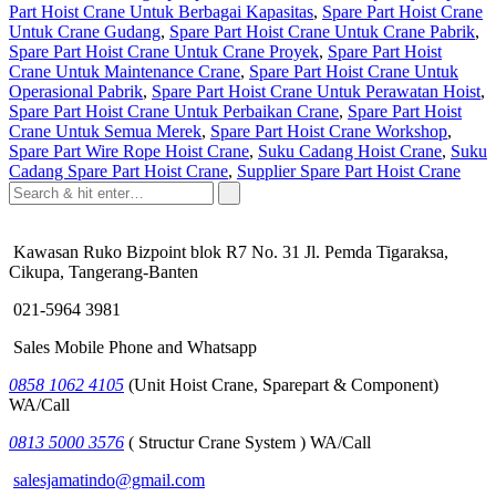
Part Hoist Crane Untuk Berbagai Kapasitas
,
Spare Part Hoist Crane
Untuk Crane Gudang
,
Spare Part Hoist Crane Untuk Crane Pabrik
,
Spare Part Hoist Crane Untuk Crane Proyek
,
Spare Part Hoist
Crane Untuk Maintenance Crane
,
Spare Part Hoist Crane Untuk
Operasional Pabrik
,
Spare Part Hoist Crane Untuk Perawatan Hoist
,
Spare Part Hoist Crane Untuk Perbaikan Crane
,
Spare Part Hoist
Crane Untuk Semua Merek
,
Spare Part Hoist Crane Workshop
,
Spare Part Wire Rope Hoist Crane
,
Suku Cadang Hoist Crane
,
Suku
Cadang Spare Part Hoist Crane
,
Supplier Spare Part Hoist Crane
Kawasan Ruko Bizpoint blok R7 No. 31 Jl. Pemda Tigaraksa,
Cikupa, Tangerang-Banten
021-5964 3981
Sales Mobile Phone and Whatsapp
0858 1062 4105
(Unit Hoist Crane, Sparepart & Component)
WA/Call
0813 5000 3576
( Structur Crane System ) WA/Call
salesjamatindo@gmail.com