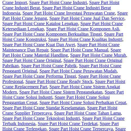
Crane Import
,
Spare Part Hoist Crane Industri
,
Spare Part Hoist
Crane Industri Berat
,
Spare Part Hoist Crane Industri Berat
Indonesia
,
Spare Part Hoist Crane Investasi Perawatan Crane
,
Spare
Part Hoist Crane Jepang
,
Spare Part Hoist Crane Jual Dan Service
,
Spare Part Hoist Crane Katalog Lengkap
,
Spare Part Hoist Crane
Ketersediaan Lengkap
,
Spare Part Hoist Crane Komponen Asli
,
Spare Part Hoist Crane Komponen Berkualitas Tinggi
,
Spare Part
Hoist Crane Konstruksi
,
Spare Part Hoist Crane Kualitas Industri
,
Spare Part Hoist Crane Kuat Dan Awet
,
Spare Part Hoist Crane
Maintenance Dan Repair
,
Spare Part Hoist Crane Manual
,
Spare
Part Hoist Crane Material Handling
,
Spare Part Hoist Crane Murah
,
Spare Part Hoist Crane Original
,
Spare Part Hoist Crane Original
Pabrikan
,
Spare Part Hoist Crane Pabrik
,
Spare Part Hoist Crane
Pengganti Original
,
Spare Part Hoist Crane Perawatan Mudah
,
Spare Part Hoist Crane Performa Tinggi
,
Spare Part Hoist Crane
Profesional
,
Spare Part Hoist Crane Ready Stock
,
Spare Part Hoist
Crane Replacement Part
,
Spare Part Hoist Crane Sistem Angkat
Modern
,
Spare Part Hoist Crane Sistem Pengangkatan
,
Spare Part
Hoist Crane Solusi Industri
,
Spare Part Hoist Crane Solusi
Penggantian Cepat
,
Spare Part Hoist Crane Solusi Perbaikan Cepat
,
Spare Part Hoist Crane Standar Keselamatan
,
Spare Part Hoist
Crane Supplier Terpercaya
,
Spare Part Hoist Crane Tahan Lama
,
Spare Part Hoist Crane Teknologi Industri
,
Spare Part Hoist Crane
Terbaik Indonesia
,
Spare Part Hoist Crane Terdekat
,
Spare Part
Hoist Crane Terlengkap
,
Spare Part Hoist Crane Terpercaya
,
Spare