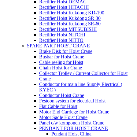
Rectifier Hoist DEMAG
Rectifier Hoist HITACHI
Rectifier Hoist Kukdong KD-190
Rectifier Hoist Kukdong SR-30
Rectifier Hoist Kukdong SR-60
Rectifier Hoist MITSUBISHI
Rectifier Hoist NITCHI
Rectifier Hoist NITTO
SPARE PART HOIST CRANE
Brake Disk for Hoist Crane
Busbar for Hoist Crane
Cable reeling for Hoist
Chain Hoist for Crane
Collector Trolley / Current Collector for Hoist
Crane
Conductor for main line Supply Electrical (
KYEC )
Conductor Hoist Crane
Festoon system for electrical Hoist
Flat Cable for Hoist
Motor End Carriege for Hoist Crane
Motor Sadle Hoist Crane
Panel c/w komponen Hoist Crane
PENDANT FOR HOIST CRANE
Pendant Hoist China