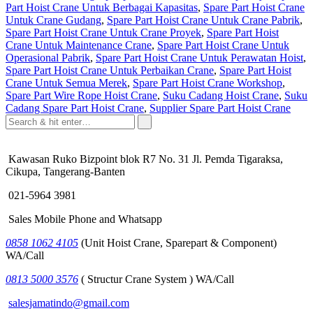
Part Hoist Crane Untuk Berbagai Kapasitas
,
Spare Part Hoist Crane
Untuk Crane Gudang
,
Spare Part Hoist Crane Untuk Crane Pabrik
,
Spare Part Hoist Crane Untuk Crane Proyek
,
Spare Part Hoist
Crane Untuk Maintenance Crane
,
Spare Part Hoist Crane Untuk
Operasional Pabrik
,
Spare Part Hoist Crane Untuk Perawatan Hoist
,
Spare Part Hoist Crane Untuk Perbaikan Crane
,
Spare Part Hoist
Crane Untuk Semua Merek
,
Spare Part Hoist Crane Workshop
,
Spare Part Wire Rope Hoist Crane
,
Suku Cadang Hoist Crane
,
Suku
Cadang Spare Part Hoist Crane
,
Supplier Spare Part Hoist Crane
Kawasan Ruko Bizpoint blok R7 No. 31 Jl. Pemda Tigaraksa,
Cikupa, Tangerang-Banten
021-5964 3981
Sales Mobile Phone and Whatsapp
0858 1062 4105
(Unit Hoist Crane, Sparepart & Component)
WA/Call
0813 5000 3576
( Structur Crane System ) WA/Call
salesjamatindo@gmail.com