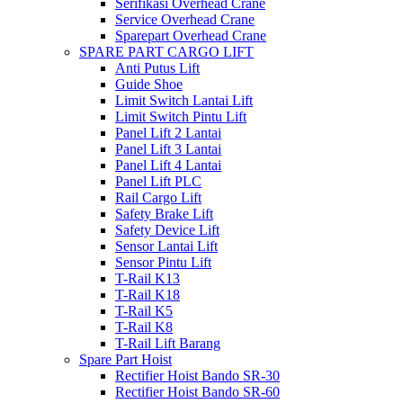
Serifikasi Overhead Crane
Service Overhead Crane
Sparepart Overhead Crane
SPARE PART CARGO LIFT
Anti Putus Lift
Guide Shoe
Limit Switch Lantai Lift
Limit Switch Pintu Lift
Panel Lift 2 Lantai
Panel Lift 3 Lantai
Panel Lift 4 Lantai
Panel Lift PLC
Rail Cargo Lift
Safety Brake Lift
Safety Device Lift
Sensor Lantai Lift
Sensor Pintu Lift
T-Rail K13
T-Rail K18
T-Rail K5
T-Rail K8
T-Rail Lift Barang
Spare Part Hoist
Rectifier Hoist Bando SR-30
Rectifier Hoist Bando SR-60