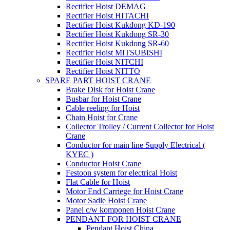
Rectifier Hoist DEMAG
Rectifier Hoist HITACHI
Rectifier Hoist Kukdong KD-190
Rectifier Hoist Kukdong SR-30
Rectifier Hoist Kukdong SR-60
Rectifier Hoist MITSUBISHI
Rectifier Hoist NITCHI
Rectifier Hoist NITTO
SPARE PART HOIST CRANE
Brake Disk for Hoist Crane
Busbar for Hoist Crane
Cable reeling for Hoist
Chain Hoist for Crane
Collector Trolley / Current Collector for Hoist
Crane
Conductor for main line Supply Electrical (
KYEC )
Conductor Hoist Crane
Festoon system for electrical Hoist
Flat Cable for Hoist
Motor End Carriege for Hoist Crane
Motor Sadle Hoist Crane
Panel c/w komponen Hoist Crane
PENDANT FOR HOIST CRANE
Pendant Hoist China