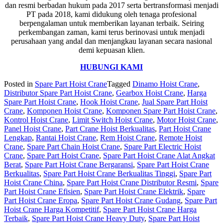
dan resmi berbadan hukum pada 2017 serta bertransformasi menjadi
PT pada 2018, kami didukung oleh tenaga profesional
berpengalaman untuk memberikan layanan terbaik. Seiring
perkembangan zaman, kami terus berinovasi untuk menjadi
perusahaan yang andal dan menjangkau layanan secara nasional
demi kepuasan klien.
HUBUNGI KAMI
Posted in
Spare Part Hoist Crane
Tagged
Dinamo Hoist Crane
,
Distributor Spare Part Hoist Crane
,
Gearbox Hoist Crane
,
Harga
Spare Part Hoist Crane
,
Hook Hoist Crane
,
Jual Spare Part Hoist
Crane
,
Komponen Hoist Crane
,
Komponen Spare Part Hoist Crane
,
Kontrol Hoist Crane
,
Limit Switch Hoist Crane
,
Motor Hoist Crane
,
Panel Hoist Crane
,
Part Crane Hoist Berkualitas
,
Part Hoist Crane
Lengkap
,
Rantai Hoist Crane
,
Rem Hoist Crane
,
Remote Hoist
Crane
,
Spare Part Chain Hoist Crane
,
Spare Part Electric Hoist
Crane
,
Spare Part Hoist Crane
,
Spare Part Hoist Crane Alat Angkat
Berat
,
Spare Part Hoist Crane Bergaransi
,
Spare Part Hoist Crane
Berkualitas
,
Spare Part Hoist Crane Berkualitas Tinggi
,
Spare Part
Hoist Crane China
,
Spare Part Hoist Crane Distributor Resmi
,
Spare
Part Hoist Crane Efisien
,
Spare Part Hoist Crane Elektrik
,
Spare
Part Hoist Crane Eropa
,
Spare Part Hoist Crane Gudang
,
Spare Part
Hoist Crane Harga Kompetitif
,
Spare Part Hoist Crane Harga
Terbaik
,
Spare Part Hoist Crane Heavy Duty
,
Spare Part Hoist