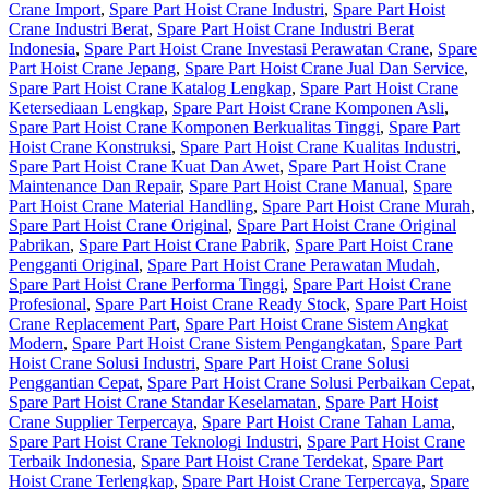
Crane Import
,
Spare Part Hoist Crane Industri
,
Spare Part Hoist
Crane Industri Berat
,
Spare Part Hoist Crane Industri Berat
Indonesia
,
Spare Part Hoist Crane Investasi Perawatan Crane
,
Spare
Part Hoist Crane Jepang
,
Spare Part Hoist Crane Jual Dan Service
,
Spare Part Hoist Crane Katalog Lengkap
,
Spare Part Hoist Crane
Ketersediaan Lengkap
,
Spare Part Hoist Crane Komponen Asli
,
Spare Part Hoist Crane Komponen Berkualitas Tinggi
,
Spare Part
Hoist Crane Konstruksi
,
Spare Part Hoist Crane Kualitas Industri
,
Spare Part Hoist Crane Kuat Dan Awet
,
Spare Part Hoist Crane
Maintenance Dan Repair
,
Spare Part Hoist Crane Manual
,
Spare
Part Hoist Crane Material Handling
,
Spare Part Hoist Crane Murah
,
Spare Part Hoist Crane Original
,
Spare Part Hoist Crane Original
Pabrikan
,
Spare Part Hoist Crane Pabrik
,
Spare Part Hoist Crane
Pengganti Original
,
Spare Part Hoist Crane Perawatan Mudah
,
Spare Part Hoist Crane Performa Tinggi
,
Spare Part Hoist Crane
Profesional
,
Spare Part Hoist Crane Ready Stock
,
Spare Part Hoist
Crane Replacement Part
,
Spare Part Hoist Crane Sistem Angkat
Modern
,
Spare Part Hoist Crane Sistem Pengangkatan
,
Spare Part
Hoist Crane Solusi Industri
,
Spare Part Hoist Crane Solusi
Penggantian Cepat
,
Spare Part Hoist Crane Solusi Perbaikan Cepat
,
Spare Part Hoist Crane Standar Keselamatan
,
Spare Part Hoist
Crane Supplier Terpercaya
,
Spare Part Hoist Crane Tahan Lama
,
Spare Part Hoist Crane Teknologi Industri
,
Spare Part Hoist Crane
Terbaik Indonesia
,
Spare Part Hoist Crane Terdekat
,
Spare Part
Hoist Crane Terlengkap
,
Spare Part Hoist Crane Terpercaya
,
Spare