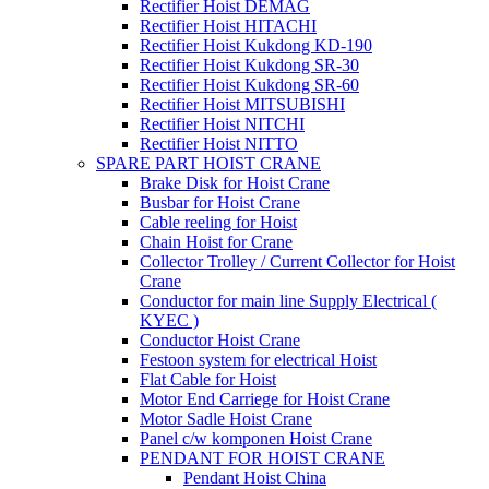
Rectifier Hoist DEMAG
Rectifier Hoist HITACHI
Rectifier Hoist Kukdong KD-190
Rectifier Hoist Kukdong SR-30
Rectifier Hoist Kukdong SR-60
Rectifier Hoist MITSUBISHI
Rectifier Hoist NITCHI
Rectifier Hoist NITTO
SPARE PART HOIST CRANE
Brake Disk for Hoist Crane
Busbar for Hoist Crane
Cable reeling for Hoist
Chain Hoist for Crane
Collector Trolley / Current Collector for Hoist
Crane
Conductor for main line Supply Electrical (
KYEC )
Conductor Hoist Crane
Festoon system for electrical Hoist
Flat Cable for Hoist
Motor End Carriege for Hoist Crane
Motor Sadle Hoist Crane
Panel c/w komponen Hoist Crane
PENDANT FOR HOIST CRANE
Pendant Hoist China