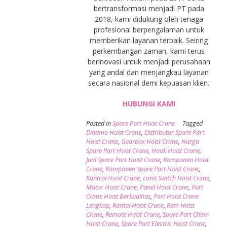
bertransformasi menjadi PT pada
2018, kami didukung oleh tenaga
profesional berpengalaman untuk
memberikan layanan terbaik. Seiring
perkembangan zaman, kami terus
berinovasi untuk menjadi perusahaan
yang andal dan menjangkau layanan
secara nasional demi kepuasan klien.
HUBUNGI KAMI
Posted in
Spare Part Hoist Crane
Tagged
Dinamo Hoist Crane
,
Distributor Spare Part
Hoist Crane
,
Gearbox Hoist Crane
,
Harga
Spare Part Hoist Crane
,
Hook Hoist Crane
,
Jual Spare Part Hoist Crane
,
Komponen Hoist
Crane
,
Komponen Spare Part Hoist Crane
,
Kontrol Hoist Crane
,
Limit Switch Hoist Crane
,
Motor Hoist Crane
,
Panel Hoist Crane
,
Part
Crane Hoist Berkualitas
,
Part Hoist Crane
Lengkap
,
Rantai Hoist Crane
,
Rem Hoist
Crane
,
Remote Hoist Crane
,
Spare Part Chain
Hoist Crane
,
Spare Part Electric Hoist Crane
,