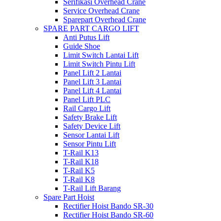
Serifikasi Overhead Crane
Service Overhead Crane
Sparepart Overhead Crane
SPARE PART CARGO LIFT
Anti Putus Lift
Guide Shoe
Limit Switch Lantai Lift
Limit Switch Pintu Lift
Panel Lift 2 Lantai
Panel Lift 3 Lantai
Panel Lift 4 Lantai
Panel Lift PLC
Rail Cargo Lift
Safety Brake Lift
Safety Device Lift
Sensor Lantai Lift
Sensor Pintu Lift
T-Rail K13
T-Rail K18
T-Rail K5
T-Rail K8
T-Rail Lift Barang
Spare Part Hoist
Rectifier Hoist Bando SR-30
Rectifier Hoist Bando SR-60