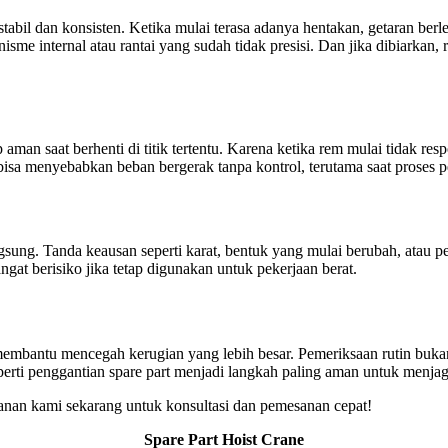
l dan konsisten. Ketika mulai terasa adanya hentakan, getaran berlebih
sme internal atau rantai yang sudah tidak presisi. Dan jika dibiarkan, 
aman saat berhenti di titik tertentu. Karena ketika rem mulai tidak res
sa menyebabkan beban bergerak tanpa kontrol, terutama saat proses pe
ng. Tanda keausan seperti karat, bentuk yang mulai berubah, atau per
at berisiko jika tetap digunakan untuk pekerjaan berat.
 membantu mencegah kerugian yang lebih besar. Pemeriksaan rutin buka
eperti penggantian spare part menjadi langkah paling aman untuk menjaga
yanan kami sekarang untuk konsultasi dan pemesanan cepat!
Spare Part Hoist Crane