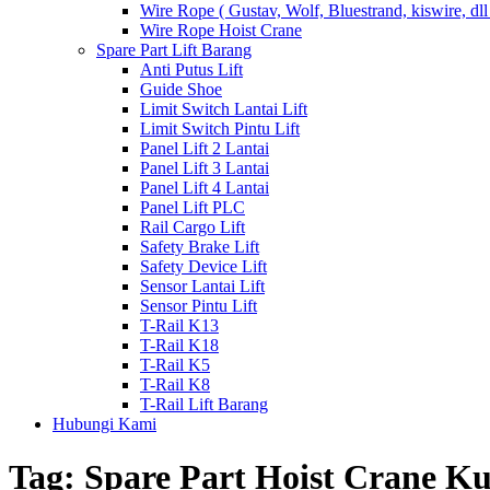
Wire Rope ( Gustav, Wolf, Bluestrand, kiswire, dll
Wire Rope Hoist Crane
Spare Part Lift Barang
Anti Putus Lift
Guide Shoe
Limit Switch Lantai Lift
Limit Switch Pintu Lift
Panel Lift 2 Lantai
Panel Lift 3 Lantai
Panel Lift 4 Lantai
Panel Lift PLC
Rail Cargo Lift
Safety Brake Lift
Safety Device Lift
Sensor Lantai Lift
Sensor Pintu Lift
T-Rail K13
T-Rail K18
T-Rail K5
T-Rail K8
T-Rail Lift Barang
Hubungi Kami
Tag:
Spare Part Hoist Crane K