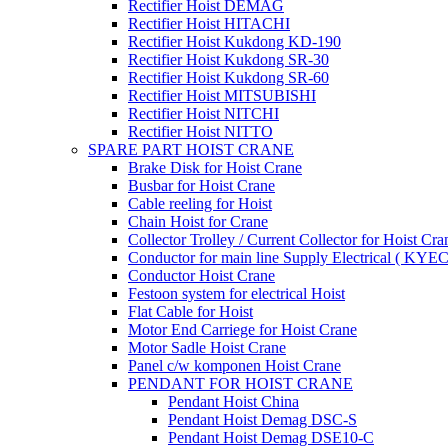
Rectifier Hoist DEMAG
Rectifier Hoist HITACHI
Rectifier Hoist Kukdong KD-190
Rectifier Hoist Kukdong SR-30
Rectifier Hoist Kukdong SR-60
Rectifier Hoist MITSUBISHI
Rectifier Hoist NITCHI
Rectifier Hoist NITTO
SPARE PART HOIST CRANE
Brake Disk for Hoist Crane
Busbar for Hoist Crane
Cable reeling for Hoist
Chain Hoist for Crane
Collector Trolley / Current Collector for Hoist Cra
Conductor for main line Supply Electrical ( KYEC
Conductor Hoist Crane
Festoon system for electrical Hoist
Flat Cable for Hoist
Motor End Carriege for Hoist Crane
Motor Sadle Hoist Crane
Panel c/w komponen Hoist Crane
PENDANT FOR HOIST CRANE
Pendant Hoist China
Pendant Hoist Demag DSC-S
Pendant Hoist Demag DSE10-C