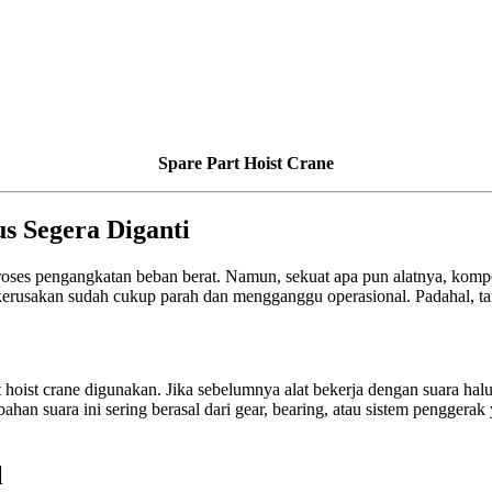
Spare Part Hoist Crane
s Segera Diganti
uk proses pengangkatan beban berat. Namun, sekuat apa pun alatnya, ko
 kerusakan sudah cukup parah dan mengganggu operasional. Padahal, t
 hoist crane digunakan. Jika sebelumnya alat bekerja dengan suara halus,
han suara ini sering berasal dari gear, bearing, atau sistem penggera
l