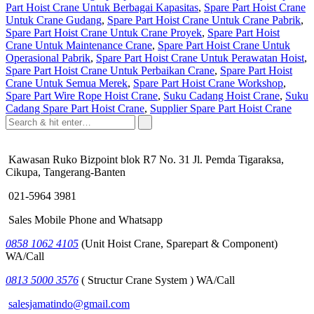
Part Hoist Crane Untuk Berbagai Kapasitas
,
Spare Part Hoist Crane
Untuk Crane Gudang
,
Spare Part Hoist Crane Untuk Crane Pabrik
,
Spare Part Hoist Crane Untuk Crane Proyek
,
Spare Part Hoist
Crane Untuk Maintenance Crane
,
Spare Part Hoist Crane Untuk
Operasional Pabrik
,
Spare Part Hoist Crane Untuk Perawatan Hoist
,
Spare Part Hoist Crane Untuk Perbaikan Crane
,
Spare Part Hoist
Crane Untuk Semua Merek
,
Spare Part Hoist Crane Workshop
,
Spare Part Wire Rope Hoist Crane
,
Suku Cadang Hoist Crane
,
Suku
Cadang Spare Part Hoist Crane
,
Supplier Spare Part Hoist Crane
Kawasan Ruko Bizpoint blok R7 No. 31 Jl. Pemda Tigaraksa,
Cikupa, Tangerang-Banten
021-5964 3981
Sales Mobile Phone and Whatsapp
0858 1062 4105
(Unit Hoist Crane, Sparepart & Component)
WA/Call
0813 5000 3576
( Structur Crane System ) WA/Call
salesjamatindo@gmail.com