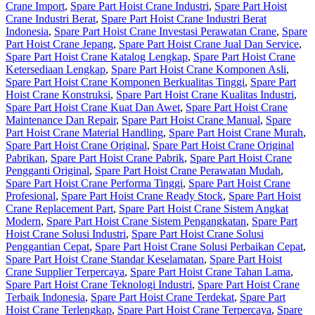
Crane Import
,
Spare Part Hoist Crane Industri
,
Spare Part Hoist
Crane Industri Berat
,
Spare Part Hoist Crane Industri Berat
Indonesia
,
Spare Part Hoist Crane Investasi Perawatan Crane
,
Spare
Part Hoist Crane Jepang
,
Spare Part Hoist Crane Jual Dan Service
,
Spare Part Hoist Crane Katalog Lengkap
,
Spare Part Hoist Crane
Ketersediaan Lengkap
,
Spare Part Hoist Crane Komponen Asli
,
Spare Part Hoist Crane Komponen Berkualitas Tinggi
,
Spare Part
Hoist Crane Konstruksi
,
Spare Part Hoist Crane Kualitas Industri
,
Spare Part Hoist Crane Kuat Dan Awet
,
Spare Part Hoist Crane
Maintenance Dan Repair
,
Spare Part Hoist Crane Manual
,
Spare
Part Hoist Crane Material Handling
,
Spare Part Hoist Crane Murah
,
Spare Part Hoist Crane Original
,
Spare Part Hoist Crane Original
Pabrikan
,
Spare Part Hoist Crane Pabrik
,
Spare Part Hoist Crane
Pengganti Original
,
Spare Part Hoist Crane Perawatan Mudah
,
Spare Part Hoist Crane Performa Tinggi
,
Spare Part Hoist Crane
Profesional
,
Spare Part Hoist Crane Ready Stock
,
Spare Part Hoist
Crane Replacement Part
,
Spare Part Hoist Crane Sistem Angkat
Modern
,
Spare Part Hoist Crane Sistem Pengangkatan
,
Spare Part
Hoist Crane Solusi Industri
,
Spare Part Hoist Crane Solusi
Penggantian Cepat
,
Spare Part Hoist Crane Solusi Perbaikan Cepat
,
Spare Part Hoist Crane Standar Keselamatan
,
Spare Part Hoist
Crane Supplier Terpercaya
,
Spare Part Hoist Crane Tahan Lama
,
Spare Part Hoist Crane Teknologi Industri
,
Spare Part Hoist Crane
Terbaik Indonesia
,
Spare Part Hoist Crane Terdekat
,
Spare Part
Hoist Crane Terlengkap
,
Spare Part Hoist Crane Terpercaya
,
Spare