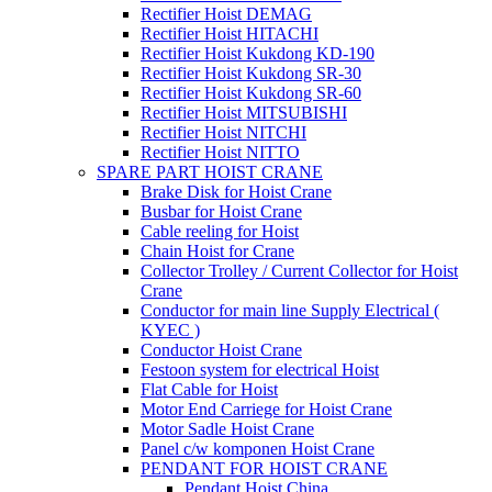
Rectifier Hoist DEMAG
Rectifier Hoist HITACHI
Rectifier Hoist Kukdong KD-190
Rectifier Hoist Kukdong SR-30
Rectifier Hoist Kukdong SR-60
Rectifier Hoist MITSUBISHI
Rectifier Hoist NITCHI
Rectifier Hoist NITTO
SPARE PART HOIST CRANE
Brake Disk for Hoist Crane
Busbar for Hoist Crane
Cable reeling for Hoist
Chain Hoist for Crane
Collector Trolley / Current Collector for Hoist
Crane
Conductor for main line Supply Electrical (
KYEC )
Conductor Hoist Crane
Festoon system for electrical Hoist
Flat Cable for Hoist
Motor End Carriege for Hoist Crane
Motor Sadle Hoist Crane
Panel c/w komponen Hoist Crane
PENDANT FOR HOIST CRANE
Pendant Hoist China