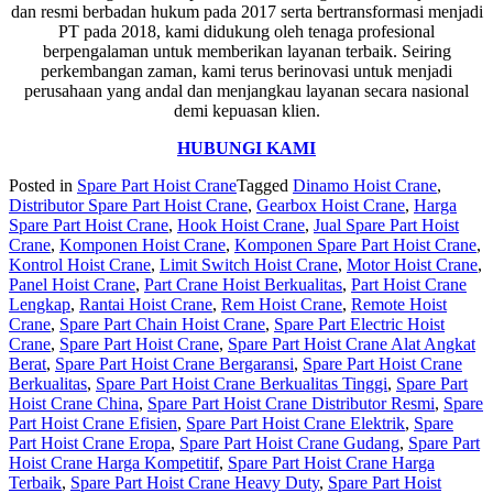
dan resmi berbadan hukum pada 2017 serta bertransformasi menjadi
PT pada 2018, kami didukung oleh tenaga profesional
berpengalaman untuk memberikan layanan terbaik. Seiring
perkembangan zaman, kami terus berinovasi untuk menjadi
perusahaan yang andal dan menjangkau layanan secara nasional
demi kepuasan klien.
HUBUNGI KAMI
Posted in
Spare Part Hoist Crane
Tagged
Dinamo Hoist Crane
,
Distributor Spare Part Hoist Crane
,
Gearbox Hoist Crane
,
Harga
Spare Part Hoist Crane
,
Hook Hoist Crane
,
Jual Spare Part Hoist
Crane
,
Komponen Hoist Crane
,
Komponen Spare Part Hoist Crane
,
Kontrol Hoist Crane
,
Limit Switch Hoist Crane
,
Motor Hoist Crane
,
Panel Hoist Crane
,
Part Crane Hoist Berkualitas
,
Part Hoist Crane
Lengkap
,
Rantai Hoist Crane
,
Rem Hoist Crane
,
Remote Hoist
Crane
,
Spare Part Chain Hoist Crane
,
Spare Part Electric Hoist
Crane
,
Spare Part Hoist Crane
,
Spare Part Hoist Crane Alat Angkat
Berat
,
Spare Part Hoist Crane Bergaransi
,
Spare Part Hoist Crane
Berkualitas
,
Spare Part Hoist Crane Berkualitas Tinggi
,
Spare Part
Hoist Crane China
,
Spare Part Hoist Crane Distributor Resmi
,
Spare
Part Hoist Crane Efisien
,
Spare Part Hoist Crane Elektrik
,
Spare
Part Hoist Crane Eropa
,
Spare Part Hoist Crane Gudang
,
Spare Part
Hoist Crane Harga Kompetitif
,
Spare Part Hoist Crane Harga
Terbaik
,
Spare Part Hoist Crane Heavy Duty
,
Spare Part Hoist