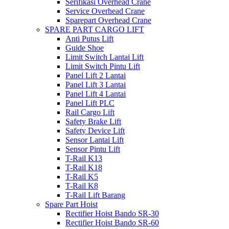
Serifikasi Overhead Crane
Service Overhead Crane
Sparepart Overhead Crane
SPARE PART CARGO LIFT
Anti Putus Lift
Guide Shoe
Limit Switch Lantai Lift
Limit Switch Pintu Lift
Panel Lift 2 Lantai
Panel Lift 3 Lantai
Panel Lift 4 Lantai
Panel Lift PLC
Rail Cargo Lift
Safety Brake Lift
Safety Device Lift
Sensor Lantai Lift
Sensor Pintu Lift
T-Rail K13
T-Rail K18
T-Rail K5
T-Rail K8
T-Rail Lift Barang
Spare Part Hoist
Rectifier Hoist Bando SR-30
Rectifier Hoist Bando SR-60