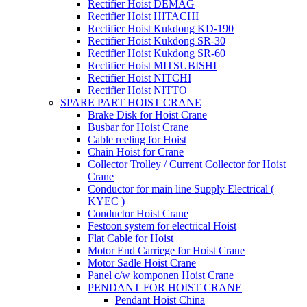
Rectifier Hoist DEMAG
Rectifier Hoist HITACHI
Rectifier Hoist Kukdong KD-190
Rectifier Hoist Kukdong SR-30
Rectifier Hoist Kukdong SR-60
Rectifier Hoist MITSUBISHI
Rectifier Hoist NITCHI
Rectifier Hoist NITTO
SPARE PART HOIST CRANE
Brake Disk for Hoist Crane
Busbar for Hoist Crane
Cable reeling for Hoist
Chain Hoist for Crane
Collector Trolley / Current Collector for Hoist
Crane
Conductor for main line Supply Electrical (
KYEC )
Conductor Hoist Crane
Festoon system for electrical Hoist
Flat Cable for Hoist
Motor End Carriege for Hoist Crane
Motor Sadle Hoist Crane
Panel c/w komponen Hoist Crane
PENDANT FOR HOIST CRANE
Pendant Hoist China