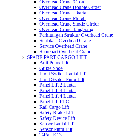
Overhead Crane 9 Ton
Overhead Crane Double Girder
Overhead Crane Jakarta
Overhead Crane Murah
Overhead Crane Single Girder
Overhead Crane Tangerang
Perhitungan Struktur Overhead Crane
Serifikasi Overhead Crane
Service Overhead Crane
Sparepart Overhead Crane
SPARE PART CARGO LIFT
Anti Putus Lift
Guide Shoe
Limit Switch Lantai Lift
Limit Switch Pintu Lift
Panel Lift 2 Lantai
Panel Lift 3 Lantai
Panel Lift 4 Lantai
Panel Lift PLC
Rail Cargo Lift
Safety Brake Lift
Safety Device Lift
Sensor Lantai Lift
Sensor Pintu Lift
T-Rail K13