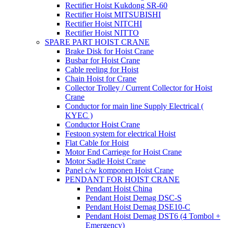
Rectifier Hoist Kukdong SR-60
Rectifier Hoist MITSUBISHI
Rectifier Hoist NITCHI
Rectifier Hoist NITTO
SPARE PART HOIST CRANE
Brake Disk for Hoist Crane
Busbar for Hoist Crane
Cable reeling for Hoist
Chain Hoist for Crane
Collector Trolley / Current Collector for Hoist
Crane
Conductor for main line Supply Electrical (
KYEC )
Conductor Hoist Crane
Festoon system for electrical Hoist
Flat Cable for Hoist
Motor End Carriege for Hoist Crane
Motor Sadle Hoist Crane
Panel c/w komponen Hoist Crane
PENDANT FOR HOIST CRANE
Pendant Hoist China
Pendant Hoist Demag DSC-S
Pendant Hoist Demag DSE10-C
Pendant Hoist Demag DST6 (4 Tombol +
Emergency)