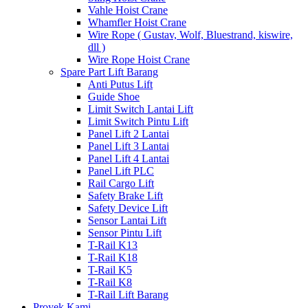
Vahle Hoist Crane
Whamfler Hoist Crane
Wire Rope ( Gustav, Wolf, Bluestrand, kiswire,
dll )
Wire Rope Hoist Crane
Spare Part Lift Barang
Anti Putus Lift
Guide Shoe
Limit Switch Lantai Lift
Limit Switch Pintu Lift
Panel Lift 2 Lantai
Panel Lift 3 Lantai
Panel Lift 4 Lantai
Panel Lift PLC
Rail Cargo Lift
Safety Brake Lift
Safety Device Lift
Sensor Lantai Lift
Sensor Pintu Lift
T-Rail K13
T-Rail K18
T-Rail K5
T-Rail K8
T-Rail Lift Barang
Proyek Kami