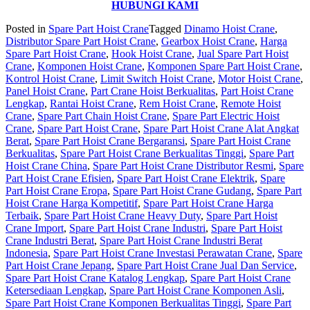
HUBUNGI KAMI
Posted in
Spare Part Hoist Crane
Tagged
Dinamo Hoist Crane
,
Distributor Spare Part Hoist Crane
,
Gearbox Hoist Crane
,
Harga
Spare Part Hoist Crane
,
Hook Hoist Crane
,
Jual Spare Part Hoist
Crane
,
Komponen Hoist Crane
,
Komponen Spare Part Hoist Crane
,
Kontrol Hoist Crane
,
Limit Switch Hoist Crane
,
Motor Hoist Crane
,
Panel Hoist Crane
,
Part Crane Hoist Berkualitas
,
Part Hoist Crane
Lengkap
,
Rantai Hoist Crane
,
Rem Hoist Crane
,
Remote Hoist
Crane
,
Spare Part Chain Hoist Crane
,
Spare Part Electric Hoist
Crane
,
Spare Part Hoist Crane
,
Spare Part Hoist Crane Alat Angkat
Berat
,
Spare Part Hoist Crane Bergaransi
,
Spare Part Hoist Crane
Berkualitas
,
Spare Part Hoist Crane Berkualitas Tinggi
,
Spare Part
Hoist Crane China
,
Spare Part Hoist Crane Distributor Resmi
,
Spare
Part Hoist Crane Efisien
,
Spare Part Hoist Crane Elektrik
,
Spare
Part Hoist Crane Eropa
,
Spare Part Hoist Crane Gudang
,
Spare Part
Hoist Crane Harga Kompetitif
,
Spare Part Hoist Crane Harga
Terbaik
,
Spare Part Hoist Crane Heavy Duty
,
Spare Part Hoist
Crane Import
,
Spare Part Hoist Crane Industri
,
Spare Part Hoist
Crane Industri Berat
,
Spare Part Hoist Crane Industri Berat
Indonesia
,
Spare Part Hoist Crane Investasi Perawatan Crane
,
Spare
Part Hoist Crane Jepang
,
Spare Part Hoist Crane Jual Dan Service
,
Spare Part Hoist Crane Katalog Lengkap
,
Spare Part Hoist Crane
Ketersediaan Lengkap
,
Spare Part Hoist Crane Komponen Asli
,
Spare Part Hoist Crane Komponen Berkualitas Tinggi
,
Spare Part