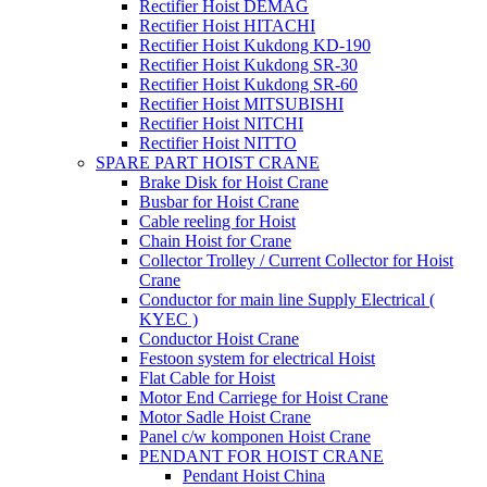
Rectifier Hoist DEMAG
Rectifier Hoist HITACHI
Rectifier Hoist Kukdong KD-190
Rectifier Hoist Kukdong SR-30
Rectifier Hoist Kukdong SR-60
Rectifier Hoist MITSUBISHI
Rectifier Hoist NITCHI
Rectifier Hoist NITTO
SPARE PART HOIST CRANE
Brake Disk for Hoist Crane
Busbar for Hoist Crane
Cable reeling for Hoist
Chain Hoist for Crane
Collector Trolley / Current Collector for Hoist
Crane
Conductor for main line Supply Electrical (
KYEC )
Conductor Hoist Crane
Festoon system for electrical Hoist
Flat Cable for Hoist
Motor End Carriege for Hoist Crane
Motor Sadle Hoist Crane
Panel c/w komponen Hoist Crane
PENDANT FOR HOIST CRANE
Pendant Hoist China