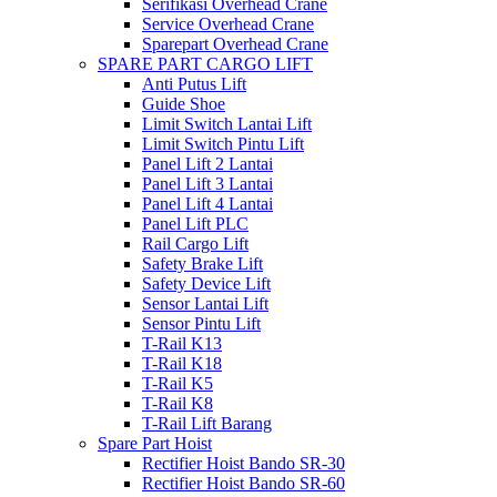
Serifikasi Overhead Crane
Service Overhead Crane
Sparepart Overhead Crane
SPARE PART CARGO LIFT
Anti Putus Lift
Guide Shoe
Limit Switch Lantai Lift
Limit Switch Pintu Lift
Panel Lift 2 Lantai
Panel Lift 3 Lantai
Panel Lift 4 Lantai
Panel Lift PLC
Rail Cargo Lift
Safety Brake Lift
Safety Device Lift
Sensor Lantai Lift
Sensor Pintu Lift
T-Rail K13
T-Rail K18
T-Rail K5
T-Rail K8
T-Rail Lift Barang
Spare Part Hoist
Rectifier Hoist Bando SR-30
Rectifier Hoist Bando SR-60