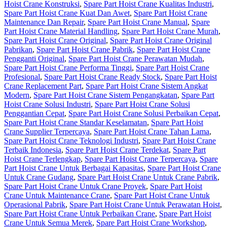
Hoist Crane Konstruksi
,
Spare Part Hoist Crane Kualitas Industri
,
Spare Part Hoist Crane Kuat Dan Awet
,
Spare Part Hoist Crane
Maintenance Dan Repair
,
Spare Part Hoist Crane Manual
,
Spare
Part Hoist Crane Material Handling
,
Spare Part Hoist Crane Murah
,
Spare Part Hoist Crane Original
,
Spare Part Hoist Crane Original
Pabrikan
,
Spare Part Hoist Crane Pabrik
,
Spare Part Hoist Crane
Pengganti Original
,
Spare Part Hoist Crane Perawatan Mudah
,
Spare Part Hoist Crane Performa Tinggi
,
Spare Part Hoist Crane
Profesional
,
Spare Part Hoist Crane Ready Stock
,
Spare Part Hoist
Crane Replacement Part
,
Spare Part Hoist Crane Sistem Angkat
Modern
,
Spare Part Hoist Crane Sistem Pengangkatan
,
Spare Part
Hoist Crane Solusi Industri
,
Spare Part Hoist Crane Solusi
Penggantian Cepat
,
Spare Part Hoist Crane Solusi Perbaikan Cepat
,
Spare Part Hoist Crane Standar Keselamatan
,
Spare Part Hoist
Crane Supplier Terpercaya
,
Spare Part Hoist Crane Tahan Lama
,
Spare Part Hoist Crane Teknologi Industri
,
Spare Part Hoist Crane
Terbaik Indonesia
,
Spare Part Hoist Crane Terdekat
,
Spare Part
Hoist Crane Terlengkap
,
Spare Part Hoist Crane Terpercaya
,
Spare
Part Hoist Crane Untuk Berbagai Kapasitas
,
Spare Part Hoist Crane
Untuk Crane Gudang
,
Spare Part Hoist Crane Untuk Crane Pabrik
,
Spare Part Hoist Crane Untuk Crane Proyek
,
Spare Part Hoist
Crane Untuk Maintenance Crane
,
Spare Part Hoist Crane Untuk
Operasional Pabrik
,
Spare Part Hoist Crane Untuk Perawatan Hoist
,
Spare Part Hoist Crane Untuk Perbaikan Crane
,
Spare Part Hoist
Crane Untuk Semua Merek
,
Spare Part Hoist Crane Workshop
,