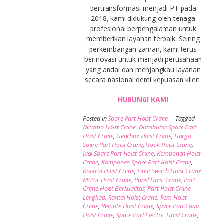
bertransformasi menjadi PT pada
2018, kami didukung oleh tenaga
profesional berpengalaman untuk
memberikan layanan terbaik. Seiring
perkembangan zaman, kami terus
berinovasi untuk menjadi perusahaan
yang andal dan menjangkau layanan
secara nasional demi kepuasan klien.
HUBUNGI KAMI
Posted in
Spare Part Hoist Crane
Tagged
Dinamo Hoist Crane
,
Distributor Spare Part
Hoist Crane
,
Gearbox Hoist Crane
,
Harga
Spare Part Hoist Crane
,
Hook Hoist Crane
,
Jual Spare Part Hoist Crane
,
Komponen Hoist
Crane
,
Komponen Spare Part Hoist Crane
,
Kontrol Hoist Crane
,
Limit Switch Hoist Crane
,
Motor Hoist Crane
,
Panel Hoist Crane
,
Part
Crane Hoist Berkualitas
,
Part Hoist Crane
Lengkap
,
Rantai Hoist Crane
,
Rem Hoist
Crane
,
Remote Hoist Crane
,
Spare Part Chain
Hoist Crane
,
Spare Part Electric Hoist Crane
,