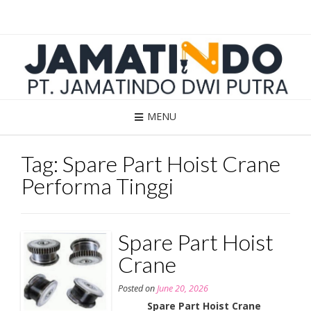
Skip
to
content
MENU
Tag:
Spare Part Hoist Crane
Performa Tinggi
Spare Part Hoist
Crane
Posted on
June 20, 2026
Spare Part Hoist Crane