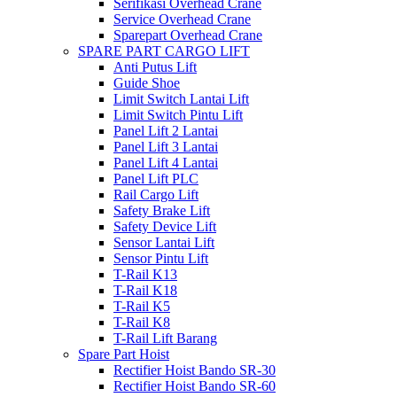
Serifikasi Overhead Crane
Service Overhead Crane
Sparepart Overhead Crane
SPARE PART CARGO LIFT
Anti Putus Lift
Guide Shoe
Limit Switch Lantai Lift
Limit Switch Pintu Lift
Panel Lift 2 Lantai
Panel Lift 3 Lantai
Panel Lift 4 Lantai
Panel Lift PLC
Rail Cargo Lift
Safety Brake Lift
Safety Device Lift
Sensor Lantai Lift
Sensor Pintu Lift
T-Rail K13
T-Rail K18
T-Rail K5
T-Rail K8
T-Rail Lift Barang
Spare Part Hoist
Rectifier Hoist Bando SR-30
Rectifier Hoist Bando SR-60