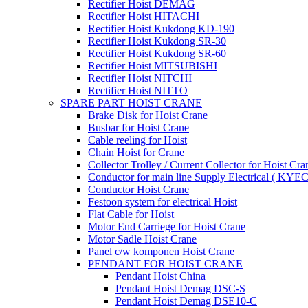
Rectifier Hoist DEMAG
Rectifier Hoist HITACHI
Rectifier Hoist Kukdong KD-190
Rectifier Hoist Kukdong SR-30
Rectifier Hoist Kukdong SR-60
Rectifier Hoist MITSUBISHI
Rectifier Hoist NITCHI
Rectifier Hoist NITTO
SPARE PART HOIST CRANE
Brake Disk for Hoist Crane
Busbar for Hoist Crane
Cable reeling for Hoist
Chain Hoist for Crane
Collector Trolley / Current Collector for Hoist Cra
Conductor for main line Supply Electrical ( KYEC
Conductor Hoist Crane
Festoon system for electrical Hoist
Flat Cable for Hoist
Motor End Carriege for Hoist Crane
Motor Sadle Hoist Crane
Panel c/w komponen Hoist Crane
PENDANT FOR HOIST CRANE
Pendant Hoist China
Pendant Hoist Demag DSC-S
Pendant Hoist Demag DSE10-C