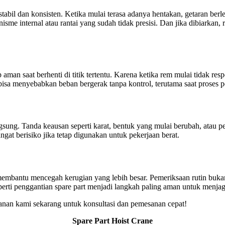
l dan konsisten. Ketika mulai terasa adanya hentakan, getaran berlebih
sme internal atau rantai yang sudah tidak presisi. Dan jika dibiarkan, 
aman saat berhenti di titik tertentu. Karena ketika rem mulai tidak res
sa menyebabkan beban bergerak tanpa kontrol, terutama saat proses pe
ng. Tanda keausan seperti karat, bentuk yang mulai berubah, atau per
at berisiko jika tetap digunakan untuk pekerjaan berat.
 membantu mencegah kerugian yang lebih besar. Pemeriksaan rutin buka
eperti penggantian spare part menjadi langkah paling aman untuk menjaga
yanan kami sekarang untuk konsultasi dan pemesanan cepat!
Spare Part Hoist Crane