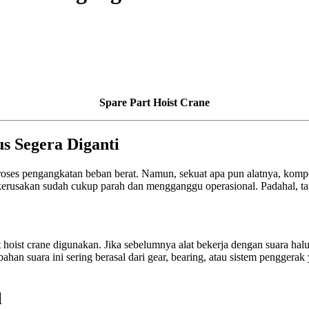
Spare Part Hoist Crane
s Segera Diganti
uk proses pengangkatan beban berat. Namun, sekuat apa pun alatnya, ko
 kerusakan sudah cukup parah dan mengganggu operasional. Padahal, t
 hoist crane digunakan. Jika sebelumnya alat bekerja dengan suara halus,
han suara ini sering berasal dari gear, bearing, atau sistem penggera
l