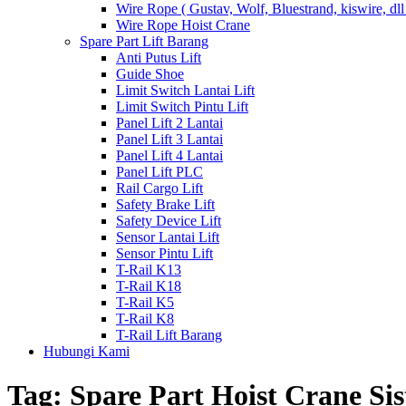
Wire Rope ( Gustav, Wolf, Bluestrand, kiswire, dll
Wire Rope Hoist Crane
Spare Part Lift Barang
Anti Putus Lift
Guide Shoe
Limit Switch Lantai Lift
Limit Switch Pintu Lift
Panel Lift 2 Lantai
Panel Lift 3 Lantai
Panel Lift 4 Lantai
Panel Lift PLC
Rail Cargo Lift
Safety Brake Lift
Safety Device Lift
Sensor Lantai Lift
Sensor Pintu Lift
T-Rail K13
T-Rail K18
T-Rail K5
T-Rail K8
T-Rail Lift Barang
Hubungi Kami
Tag:
Spare Part Hoist Crane S