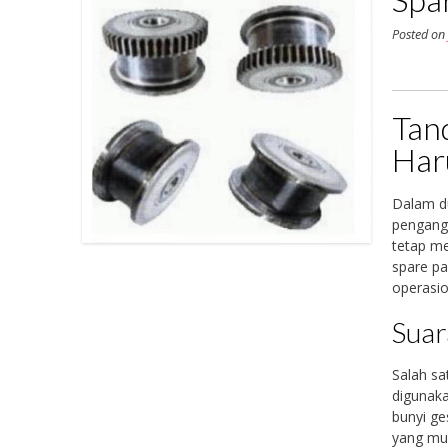
Posted o
Tan
Har
Dalam du
pengang
tetap me
spare pa
operasio
Suar
Salah sa
digunaka
bunyi ge
yang mul