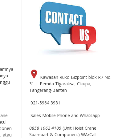
alamnya
anya
Kawasan Ruko Bizpoint blok R7 No.
anggu
31 Jl. Pemda Tigaraksa, Cikupa,
Tangerang-Banten
021-5964 3981
Sales Mobile Phone and Whatsapp
rane
ncul
0858 1062 4105
(Unit Hoist Crane,
mponen
Sparepart & Component) WA/Call
, atau