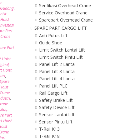
ne
Serifikasi Overhead Crane
e Gudang
,
Service Overhead Crane
oist
Sparepart Overhead Crane
 Hoist
Investasi
SPARE PART CARGO LIFT
are Part
Anti Putus Lift
 Crane
Guide Shoe
are Part
Limit Switch Lantai Lift
Limit Switch Pintu Lift
t Hoist
Panel Lift 2 Lantai
iginal
,
t Hoist
Panel Lift 3 Lantai
Part
,
Panel Lift 4 Lantai
Spare
Panel Lift PLC
Hoist
Rail Cargo Lift
 Crane
dustri
,
Safety Brake Lift
Crane
Safety Device Lift
itas
,
Sensor Lantai Lift
re Part
t Hoist
Sensor Pintu Lift
Hoist
T-Rail K13
 Crane
T-Rail K18
Part