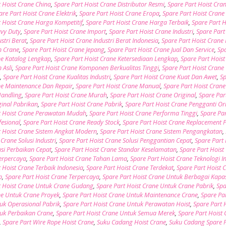
t Hoist Crane China
,
Spare Part Hoist Crane Distributor Resmi
,
Spare Part Hoist Cra
are Part Hoist Crane Elektrik
,
Spare Part Hoist Crane Eropa
,
Spare Part Hoist Cran
t Hoist Crane Harga Kompetitif
,
Spare Part Hoist Crane Harga Terbaik
,
Spare Part H
vy Duty
,
Spare Part Hoist Crane Import
,
Spare Part Hoist Crane Industri
,
Spare Part
stri Berat
,
Spare Part Hoist Crane Industri Berat Indonesia
,
Spare Part Hoist Crane 
n Crane
,
Spare Part Hoist Crane Jepang
,
Spare Part Hoist Crane Jual Dan Service
,
Sp
ne Katalog Lengkap
,
Spare Part Hoist Crane Ketersediaan Lengkap
,
Spare Part Hoist
Asli
,
Spare Part Hoist Crane Komponen Berkualitas Tinggi
,
Spare Part Hoist Crane
i
,
Spare Part Hoist Crane Kualitas Industri
,
Spare Part Hoist Crane Kuat Dan Awet
,
Sp
ne Maintenance Dan Repair
,
Spare Part Hoist Crane Manual
,
Spare Part Hoist Crane
Handling
,
Spare Part Hoist Crane Murah
,
Spare Part Hoist Crane Original
,
Spare Par
ginal Pabrikan
,
Spare Part Hoist Crane Pabrik
,
Spare Part Hoist Crane Pengganti Or
t Hoist Crane Perawatan Mudah
,
Spare Part Hoist Crane Performa Tinggi
,
Spare Par
fesional
,
Spare Part Hoist Crane Ready Stock
,
Spare Part Hoist Crane Replacement 
t Hoist Crane Sistem Angkat Modern
,
Spare Part Hoist Crane Sistem Pengangkatan
,
 Crane Solusi Industri
,
Spare Part Hoist Crane Solusi Penggantian Cepat
,
Spare Part 
usi Perbaikan Cepat
,
Spare Part Hoist Crane Standar Keselamatan
,
Spare Part Hoist
Terpercaya
,
Spare Part Hoist Crane Tahan Lama
,
Spare Part Hoist Crane Teknologi In
 Hoist Crane Terbaik Indonesia
,
Spare Part Hoist Crane Terdekat
,
Spare Part Hoist 
p
,
Spare Part Hoist Crane Terpercaya
,
Spare Part Hoist Crane Untuk Berbagai Kapas
t Hoist Crane Untuk Crane Gudang
,
Spare Part Hoist Crane Untuk Crane Pabrik
,
Spa
ne Untuk Crane Proyek
,
Spare Part Hoist Crane Untuk Maintenance Crane
,
Spare Par
uk Operasional Pabrik
,
Spare Part Hoist Crane Untuk Perawatan Hoist
,
Spare Part 
uk Perbaikan Crane
,
Spare Part Hoist Crane Untuk Semua Merek
,
Spare Part Hoist
,
Spare Part Wire Rope Hoist Crane
,
Suku Cadang Hoist Crane
,
Suku Cadang Spare 