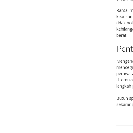
Rantai 
keausan 
tidak bo
kehilang
berat.
Pent
Mengenal
mencegah
perawata
ditemuka
langkah 
Butuh sp
sekarang