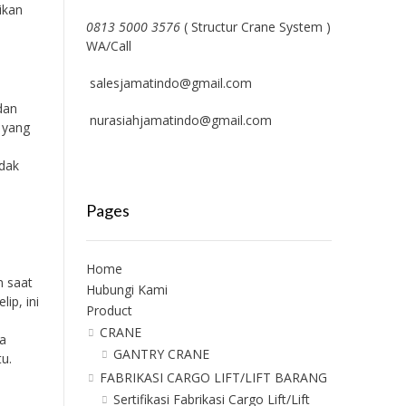
ikan
0813 5000 3576
( Structur Crane System )
WA/Call
salesjamatindo@gmail.com
dan
nurasiahjamatindo@gmail.com
 yang
idak
Pages
Home
n saat
Hubungi Kami
lip, ini
Product
CRANE
a
GANTRY CRANE
u.
FABRIKASI CARGO LIFT/LIFT BARANG
Sertifikasi Fabrikasi Cargo Lift/Lift