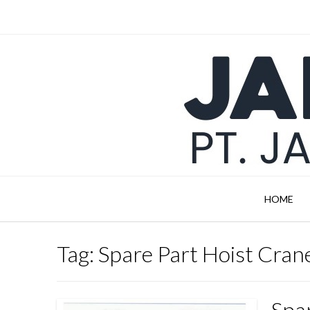
Skip
to
content
HOME
Tag:
Spare Part Hoist Cra
Spa