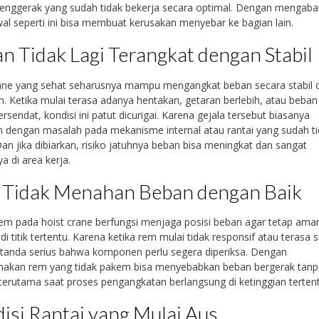
enggerak yang sudah tidak bekerja secara optimal. Dengan mengaba
al seperti ini bisa membuat kerusakan menyebar ke bagian lain.
n Tidak Lagi Terangkat dengan Stabil
rane yang sehat seharusnya mampu mengangkat beban secara stabil 
n. Ketika mulai terasa adanya hentakan, getaran berlebih, atau beban
tersendat, kondisi ini patut dicurigai. Karena gejala tersebut biasanya
n dengan masalah pada mekanisme internal atau rantai yang sudah t
 Dan jika dibiarkan, risiko jatuhnya beban bisa meningkat dan sangat
a di area kerja.
Tidak Menahan Beban dengan Baik
em pada hoist crane berfungsi menjaga posisi beban agar tetap ama
di titik tertentu. Karena ketika rem mulai tidak responsif atau terasa se
tanda serius bahwa komponen perlu segera diperiksa. Dengan
akan rem yang tidak pakem bisa menyebabkan beban bergerak tanp
 terutama saat proses pengangkatan berlangsung di ketinggian tertent
isi Rantai yang Mulai Aus