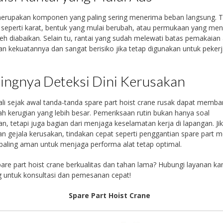
merupakan komponen yang paling sering menerima beban langsung. 
seperti karat, bentuk yang mulai berubah, atau permukaan yang men
leh diabaikan. Selain tu, rantai yang sudah melewati batas pemakaian
an kekuatannya dan sangat berisiko jika tetap digunakan untuk peker
ingnya Deteksi Dini Kerusakan
i sejak awal tanda-tanda spare part hoist crane rusak dapat memba
 kerugian yang lebih besar. Pemeriksaan rutin bukan hanya soal
n, tetapi juga bagian dari menjaga keselamatan kerja di lapangan. Ji
n gejala kerusakan, tindakan cepat seperti penggantian spare part m
paling aman untuk menjaga performa alat tetap optimal.
are part hoist crane berkualitas dan tahan lama? Hubungi layanan ka
 untuk konsultasi dan pemesanan cepat!
Spare Part Hoist Crane