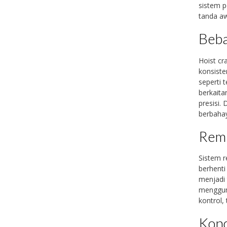
sistem p
tanda aw
Beba
Hoist c
konsiste
seperti 
berkaita
presisi.
berbahay
Rem 
Sistem r
berhenti 
menjadi 
menggun
kontrol,
Kond