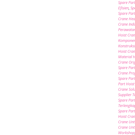
Spare Par
Efisien
,
Sp
Spare Par
Crane Hea
Crane Indu
Perawata
Hoist Cra
Komponen 
Konstruks
Hoist Cra
Material 
Crane Ori
Spare Par
Crane Pro
Spare Par
Part Hoist
Crane Sol
Supplier 
Spare Part
Terlengka
Spare Par
Hoist Cra
Crane Unt
Crane Unt
Workshop