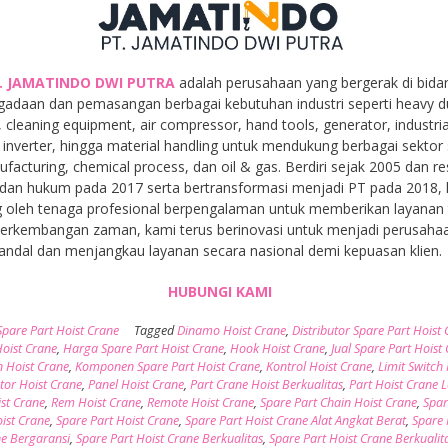
. JAMATINDO DWI PUTRA
adalah perusahaan yang bergerak di bida
gadaan dan pemasangan berbagai kebutuhan industri seperti heavy d
, cleaning equipment, air compressor, hand tools, generator, industria
inverter, hingga material handling untuk mendukung berbagai sektor 
facturing, chemical process, dan oil & gas. Berdiri sejak 2005 dan r
dan hukum pada 2017 serta bertransformasi menjadi PT pada 2018,
 oleh tenaga profesional berpengalaman untuk memberikan layanan t
 perkembangan zaman, kami terus berinovasi untuk menjadi perusaha
andal dan menjangkau layanan secara nasional demi kepuasan klien.
HUBUNGI KAMI
Spare Part Hoist Crane
Tagged
Dinamo Hoist Crane
,
Distributor Spare Part Hoist
oist Crane
,
Harga Spare Part Hoist Crane
,
Hook Hoist Crane
,
Jual Spare Part Hoist
 Hoist Crane
,
Komponen Spare Part Hoist Crane
,
Kontrol Hoist Crane
,
Limit Switch 
or Hoist Crane
,
Panel Hoist Crane
,
Part Crane Hoist Berkualitas
,
Part Hoist Crane 
ist Crane
,
Rem Hoist Crane
,
Remote Hoist Crane
,
Spare Part Chain Hoist Crane
,
Spar
oist Crane
,
Spare Part Hoist Crane
,
Spare Part Hoist Crane Alat Angkat Berat
,
Spare 
ne Bergaransi
,
Spare Part Hoist Crane Berkualitas
,
Spare Part Hoist Crane Berkualit