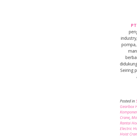
PT
pen
industry
pompa, 
manu
berba
didukung
Seiring
Posted in
Gearbox H
Komponen
Crane
,
Mot
Rantai Ho
Electric H
Hoist Cra